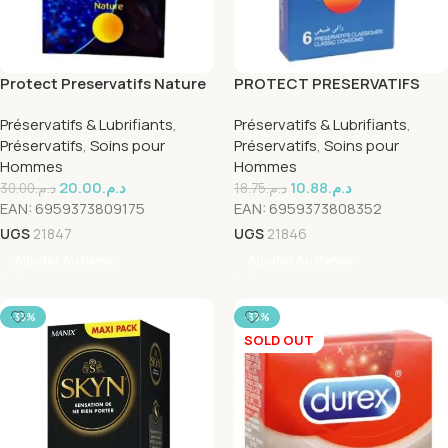
Protect Preservatifs Nature
PROTECT PRESERVATIFS
12 Pieces
NATURE BOITE DE 6 PIECES
Préservatifs & Lubrifiants
,
Préservatifs & Lubrifiants
,
Préservatifs
,
Soins pour
Préservatifs
,
Soins pour
Hommes
Hommes
20.00
د.م.
10.88
د.م.
30.00
د.م.
18.75
د.م.
EAN:
6959373809175
EAN:
6959373808352
UGS
21847
UGS
21846
Ajouter Au Panier
Ajouter Au Panier
-33%
-33%
SOLD OUT