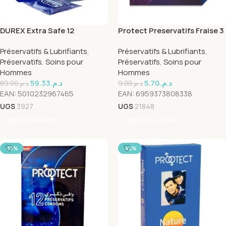
DUREX Extra Safe 12
Protect Preservatifs Fraise 3
Préservatifs
Pieces
Préservatifs & Lubrifiants
,
Préservatifs & Lubrifiants
,
Préservatifs
,
Soins pour
Préservatifs
,
Soins pour
Hommes
Hommes
59.33
د.م.
5.70
د.م.
89.00
د.م.
9.00
د.م.
EAN:
5010232967465
EAN:
6959373808338
UGS
3927
UGS
21848
Ajouter Au Panier
Ajouter Au Panier
-33%
-42%