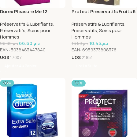
Durex Pleasure Me 12
Protect Preservatifs Fruits 6
Préservatifs
Pieces
Préservatifs & Lubrifiants
,
Préservatifs & Lubrifiants
,
Préservatifs
,
Soins pour
Préservatifs
,
Soins pour
Hommes
Hommes
66.60
د.م.
10.45
د.م.
99.90
د.م.
16.50
د.م.
EAN:
5038483447840
EAN:
6959373808376
UGS
17007
UGS
21851
Ajouter Au Panier
Lire La Suite
-33%
-37%