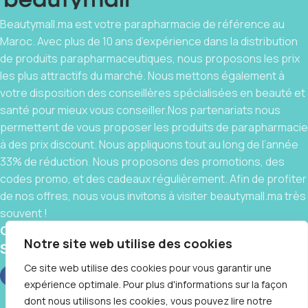
Beautymall.ma est votre parapharmacie de référence au
Maroc. Avec plus de 10 ans d’expérience dans la distribution
de produits parapharmaceutiques, nous proposons les prix
les plus attractifs du marché. Nous mettons également à
votre disposition des conseillères spécialisées en beauté et
santé pour mieux vous conseiller.Nos partenariats nous
permettent de vous proposer les produits de parapharmacie
à des prix discount. Nous appliquons tout au long de l’année
33% de réduction. Nous proposons des promotions, des
codes promo, et des cadeaux régulièrement. Afin de profiter
de nos offres, nous vous invitons à visiter beautymall.ma très
souvent !
Contact
Notre site web utilise des cookies
Social links:
Ce site web utilise des cookies pour vous garantir une
expérience optimale. Pour plus d'informations sur la façon
dont nous utilisons les cookies, vous pouvez lire notre