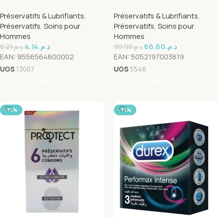
CLASSIQUE X3
Préservatifs & Lubrifiants
,
Préservatifs & Lubrifiants
,
Préservatifs
,
Soins pour
Préservatifs
,
Soins pour
Hommes
Hommes
4.14
د.م.
66.60
د.م.
6.21
د.م.
99.90
د.م.
EAN:
9556564800002
EAN:
5052197003819
UGS
13007
UGS
5546
Ajouter Au Panier
Ajouter Au Panier
-33%
-33%