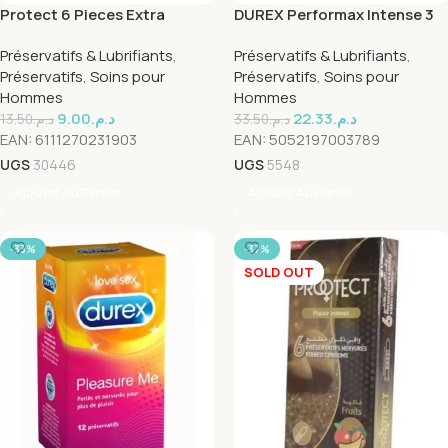
Protect 6 Pieces Extra
DUREX Performax Intense 3
Lubrifie
Préservatifs
Préservatifs & Lubrifiants
,
Préservatifs & Lubrifiants
,
Préservatifs
,
Soins pour
Préservatifs
,
Soins pour
Hommes
Hommes
9.00
د.م.
22.33
د.م.
13.50
د.م.
33.50
د.م.
EAN:
6111270231903
EAN:
5052197003789
UGS
30446
UGS
5548
Ajouter Au Panier
Ajouter Au Panier
-33%
-37%
SOLD OUT