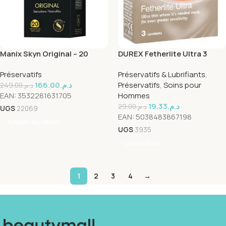
Manix Skyn Original – 20
DUREX Fetherlite Ultra 3
pièces
Préservatifs
Préservatifs
Préservatifs & Lubrifiants
,
166.00
د.م.
Préservatifs
,
Soins pour
249.00
د.م.
EAN:
3532281631705
Hommes
19.33
د.م.
29.00
د.م.
UGS
22069
EAN:
5038483867198
Ajouter Au Panier
UGS
3935
Lire La Suite
1
2
3
4
→