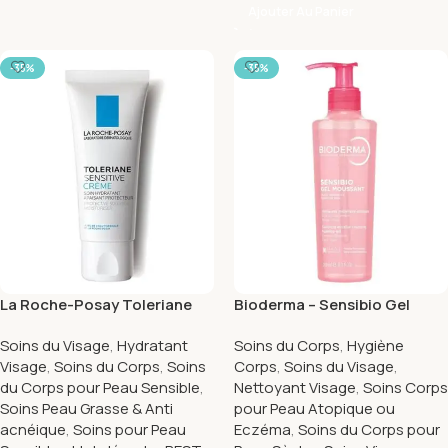
Ajouter Au Panier
-35%
-35%
La Roche-Posay Toleriane
Bioderma – Sensibio Gel
Sensitive Crème Hydratante
Moussant Nettoyant
Soins du Visage
,
Hydratant
Soins du Corps
,
Hygiène
Apaisante Peau Sensible |
Douceur – 200 ml
Visage
,
Soins du Corps
,
Soins
Corps
,
Soins du Visage
,
40ml
du Corps pour Peau Sensible
,
Nettoyant Visage
,
Soins Corps
Soins Peau Grasse & Anti
pour Peau Atopique ou
acnéique
,
Soins pour Peau
Eczéma
,
Soins du Corps pour