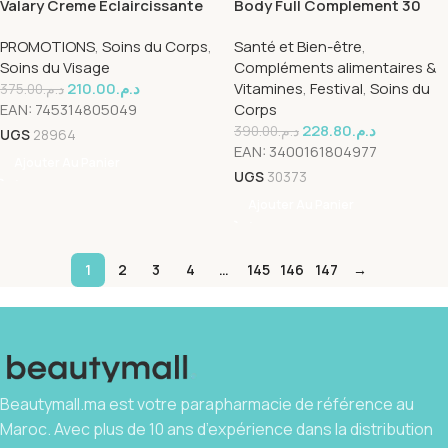
Valary Creme Eclaircissante
Body Full Complement 30
200ml + Gel Nettoyant 250ml
Gelules + Creme 200ml Pack
PROMOTIONS
,
Soins du Corps
,
Santé et Bien-être
,
Pack
Soins du Visage
Compléments alimentaires &
210.00
د.م.
Vitamines
,
Festival
,
Soins du
375.00
د.م.
EAN:
745314805049
Corps
228.80
د.م.
390.00
د.م.
UGS
28964
EAN:
3400161804977
Ajouter Au Panier
UGS
30373
Ajouter Au Panier
1
2
3
4
…
145
146
147
→
Beautymall.ma est votre parapharmacie de référence au
Maroc. Avec plus de 10 ans d’expérience dans la distribution