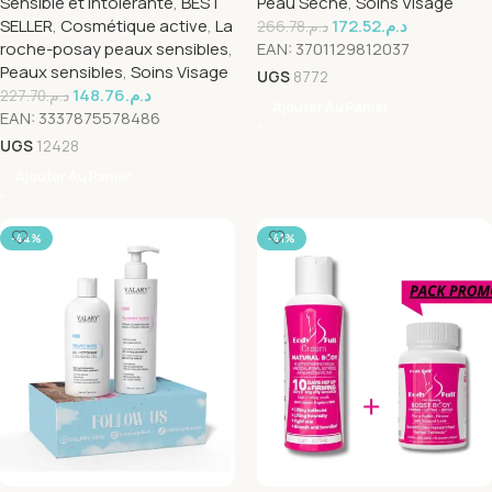
Sensible et Intolérante
,
BEST
Peau Sèche
,
Soins Visage
SELLER
,
Cosmétique active
,
La
172.52
د.م.
266.78
د.م.
roche-posay peaux sensibles
,
EAN:
3701129812037
Peaux sensibles
,
Soins Visage
UGS
8772
148.76
د.م.
227.70
د.م.
Ajouter Au Panier
EAN:
3337875578486
UGS
12428
Ajouter Au Panier
-44%
-41%