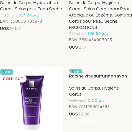
Soins du Corps
,
Hydratation
Soins du Corps
,
Hygiène
Corps
,
Soins pour Peau Sèche
Corps
,
Soins Corps pour Peau
107.74
د.م.
Atopique ou Eczéma
,
Soins du
161.61
د.م.
EAN:
3600551183978
Corps pour Peau Sèche
,
PROMOTIONS
UGS
27137
128.52
د.م.
271.53
د.م.
Lire La Suite
EAN:
3661434005923
UGS
2174
Ajouter Au Panier
-35%
-33%
Racine vita sulfurine savon
SOLD OUT
au soufre 80gr
Soins du Corps
,
Hygiène
Corps
10.00
د.م.
15.00
د.م.
EAN:
6111255614363
UGS
12188
Ajouter Au Panier