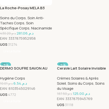
La Roche-Posay MELA B3
Soin Corps Double Action |
Soins du Corps
,
Soin Anti-
200ml
Taches Corps
,
Soin
Spécifique Corps
,
Niacinamide
281.06
د.م.
430.20
د.م.
EAN:
3337875952958
UGS
31274
Lire La Suite
-35%
-33%
DERMO SOUFRE SAVON AU
CeraVe Lait Solaire Invisible
SOLD OUT
SOUFRE
Hydratant SPF50+ | Peau
Hygiène Corps
Crèmes Solaires & Après
Normale à Sèche |Peau
6.54
د.م.
Soleil
,
Soins du Corps
,
Soins
sensible | 75ml
10.01
د.م.
EAN:
8103545029146
du Visage
125.00
د.م.
187.50
د.م.
UGS
4772
EAN:
3337875945769
Lire La Suite
UGS
31118