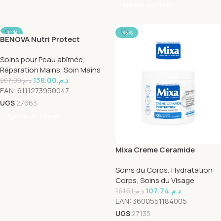
Ajouter Au Panier
-33%
-33%
BENOVA Nutri Protect
+Crème Mains Spf50
Soins pour Peau abîmée
,
Réparation Mains
,
Soin Mains
138.00
د.م.
207.00
د.م.
EAN:
6111273950047
UGS
27663
Ajouter Au Panier
Mixa Creme Ceramide
Protection 400ml
Soins du Corps
,
Hydratation
Corps
,
Soins du Visage
107.74
د.م.
161.61
د.م.
EAN:
3600551184005
UGS
27135