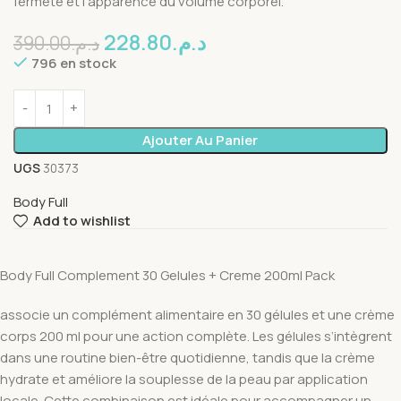
fermeté et l’apparence du volume corporel.
228.80
د.م.
390.00
د.م.
796 en stock
Ajouter Au Panier
UGS
30373
Body Full
Add to wishlist
Body Full Complement 30 Gelules + Creme 200ml Pack
associe un complément alimentaire en 30 gélules et une crème
corps 200 ml pour une action complète. Les gélules s’intègrent
dans une routine bien-être quotidienne, tandis que la crème
hydrate et améliore la souplesse de la peau par application
locale. Cette combinaison est idéale pour accompagner un