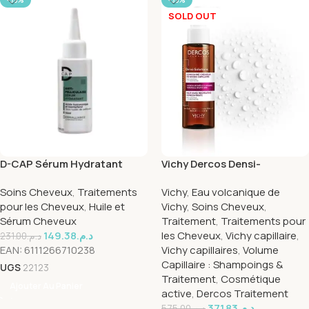
-35%
-35%
SOLD OUT
D-CAP Sérum Hydratant
Vichy Dercos Densi-
Anti-Pelliculaire 50ml
Solutions Concentré Anti-
Soins Cheveux
,
Traitements
Vichy
,
Eau volcanique de
Chute Créateur de Masse
pour les Cheveux
,
Huile et
Vichy
,
Soins Cheveux
,
Capillaire | 100ml
Sérum Cheveux
Traitement
,
Traitements pour
149.38
د.م.
les Cheveux
,
Vichy capillaire
,
231.00
د.م.
EAN:
6111266710238
Vichy capillaires
,
Volume
Capillaire : Shampoings &
UGS
22123
Traitement
,
Cosmétique
Ajouter Au Panier
active
,
Dercos Traitement
371.83
د.م.
575.00
د.م.