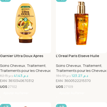
Garnier Ultra Doux Apres
L’Oreal Paris Elseve Huile
Shampooing Avocat 200ml
Extraodinaire serum
Soins Cheveux
,
Traitement
,
Soins Cheveux
,
Traitement
,
sublimateur universal 100ml
Traitements pour les Cheveux
Traitements pour les Cheveux
41.43
د.م.
123.27
د.م.
62.15
د.م.
184.91
د.م.
EAN:
3610340670312
EAN:
3600522215370
UGS
27102
UGS
27109
Ajouter Au Panier
Ajouter Au Panier
-33%
-35%