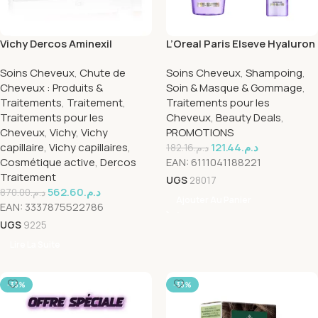
Vichy Dercos Aminexil
L’Oreal Paris Elseve Hyaluron
Clinical Cure Anti-Chute
Repulp Serum 150ml +
Soins Cheveux
,
Chute de
Soins Cheveux
,
Shampoing
,
Femmes 21 Ampoules | 21 x
Shampooing 200ml Pack
Cheveux : Produits &
Soin & Masque & Gommage
,
6ml
Traitements
,
Traitement
,
Traitements pour les
Traitements pour les
Cheveux
,
Beauty Deals
,
Cheveux
,
Vichy
,
Vichy
PROMOTIONS
capillaire
,
Vichy capillaires
,
121.44
د.م.
182.16
د.م.
Cosmétique active
,
Dercos
EAN:
6111041188221
Traitement
UGS
28017
562.60
د.م.
870.00
د.م.
Ajouter Au Panier
EAN:
3337875522786
UGS
9225
Lire La Suite
-33%
-33%