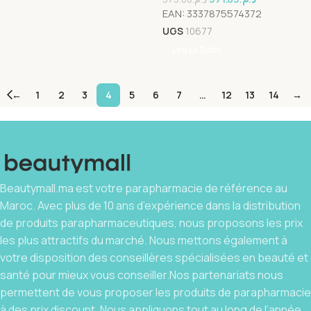
EAN:
3337875574372
UGS
10677
Lire La Suite
←
1
2
3
4
5
6
7
…
12
13
14
→
Beautymall.ma est votre parapharmacie de référence au
Maroc. Avec plus de 10 ans d’expérience dans la distribution
de produits parapharmaceutiques, nous proposons les prix
les plus attractifs du marché. Nous mettons également à
votre disposition des conseillères spécialisées en beauté et
santé pour mieux vous conseiller.Nos partenariats nous
permettent de vous proposer les produits de parapharmacie
à des prix discount. Nous appliquons tout au long de l’année