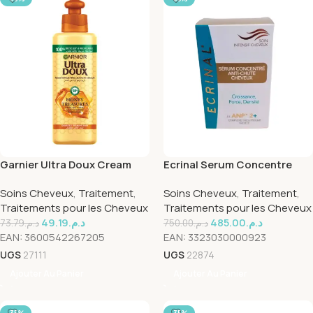
Garnier Ultra Doux Cream
Ecrinal Serum Concentre
Reconstructing Tresor de
Anti-Chute 50ml
Soins Cheveux
,
Traitement
,
Soins Cheveux
,
Traitement
,
Miel 200ml
Traitements pour les Cheveux
Traitements pour les Cheveux
49.19
د.م.
485.00
د.م.
73.79
د.م.
750.00
د.م.
EAN:
3600542267205
EAN:
3323030000923
UGS
27111
UGS
22874
Ajouter Au Panier
Ajouter Au Panier