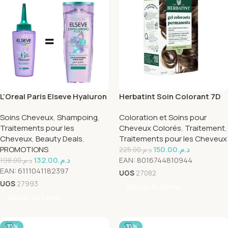
L’Oreal Paris Elseve Hyaluron
Herbatint Soin Colorant 7D
Pure Serum 100ml +
Blond Dore 170ml
Soins Cheveux
,
Shampoing
,
Coloration et Soins pour
Shampooing 200ml Pack
Traitements pour les
Cheveux Colorés
,
Traitement
,
Cheveux
,
Beauty Deals
,
Traitements pour les Cheveux
PROMOTIONS
150.00
د.م.
225.00
د.م.
132.00
د.م.
EAN:
8016744810944
198.00
د.م.
EAN:
6111041182397
UGS
27082
UGS
27993
Ajouter Au Panier
Ajouter Au Panier
-33%
-33%