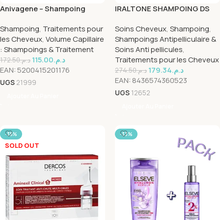
Anivagene – Shampoing
IRALTONE SHAMPOING DS
Fortifiant & énergisant 200
200ml
Shampoing
,
Traitements pour
Soins Cheveux
,
Shampoing
,
ML
les Cheveux
,
Volume Capillaire
Shampoings Antipelliculaire &
: Shampoings & Traitement
Soins Anti pellicules
,
115.00
د.م.
Traitements pour les Cheveux
172.50
د.م.
EAN:
5200415201176
179.34
د.م.
274.50
د.م.
EAN:
8436574360523
UGS
21999
UGS
12652
Ajouter Au Panier
Ajouter Au Panier
-35%
-33%
SOLD OUT