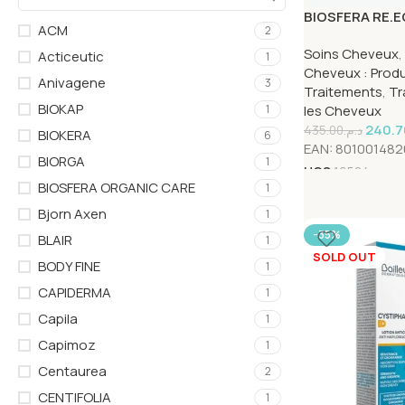
BIOSFERA RE.
ACM
2
CHEVEUX ph:6.
Soins Cheveux
,
Acticeutic
1
Cheveux : Produ
Anivagene
3
Traitements
,
Tr
BIOKAP
1
les Cheveux
240.7
435.00
د.م.
BIOKERA
6
EAN:
801001482
BIORGA
1
UGS
16584
BIOSFERA ORGANIC CARE
1
Bjorn Axen
1
-35%
BLAIR
1
SOLD OUT
BODY FINE
1
CAPIDERMA
1
Capila
1
Capimoz
1
Centaurea
2
CENTIFOLIA
1