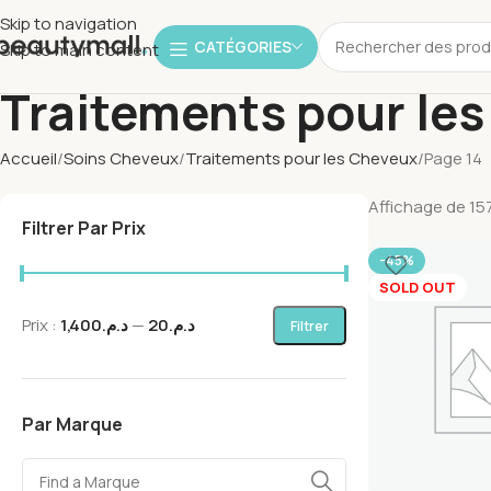
Skip to navigation
CATÉGORIES
Skip to main content
Traitements pour le
Accueil
Soins Cheveux
Traitements pour les Cheveux
Page 14
Affichage de 157
Filtrer Par Prix
-45%
SOLD OUT
Prix :
د.م.1,400
—
د.م.20
Filtrer
Par Marque