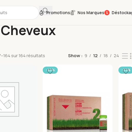
Promotions
Nos Marques
Déstocka
s Cheveux
–164 sur 164 résultats
Show
9
12
18
24
-33%
-33%