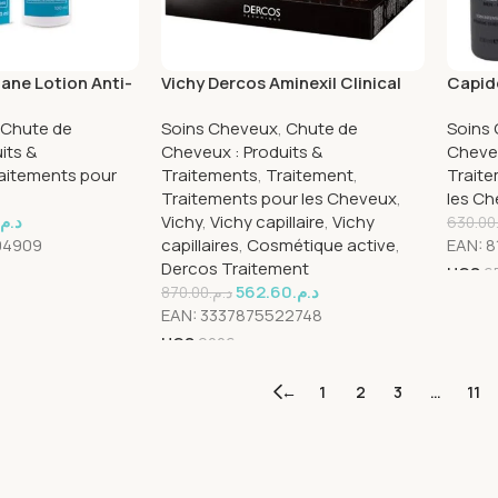
ane Lotion Anti-
Vichy Dercos Aminexil Clinical
Capide
Cure Anti-Chute Hommes 21
anti-c
Chute de
Soins Cheveux
,
Chute de
Soins
Ampoules | 21 x 6ml
its &
Cheveux : Produits &
Cheveu
aitements pour
Traitements
,
Traitement
,
Trait
Traitements pour les Cheveux
,
les C
د.م.
Vichy
,
Vichy capillaire
,
Vichy
630.00
04909
capillaires
,
Cosmétique active
,
EAN:
8
Dercos Traitement
UGS
6
562.60
د.م.
870.00
د.م.
EAN:
3337875522748
UGS
9226
←
1
2
3
…
11