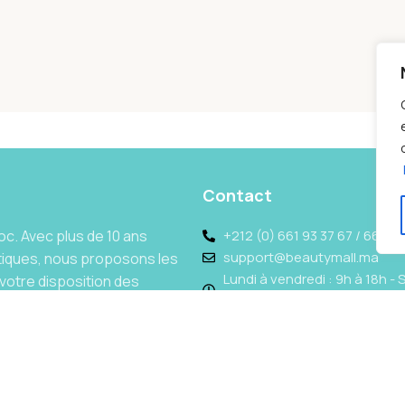
Contact
c. Avec plus de 10 ans
+212 (0) 661 93 37 67 / 662 69
support@beautymall.ma
tiques, nous proposons les
Lundi à vendredi : 9h à 18h - 
votre disposition des
13h
 conseiller.Nos partenariats
Conditions générales de vente
acie à des prix discount.
Politique de confidentialité
Nous proposons des
Politique de livraison
 Afin de profiter de nos
t !