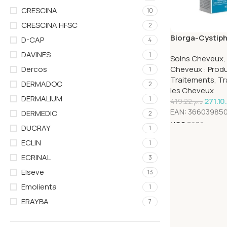
CRESCINA
10
CRESCINA HFSC
2
Biorga-Cystiph
D-CAP
4
Chute – 100ml
DAVINES
1
Soins Cheveux
,
Cheveux : Produ
Dercos
1
Traitements
,
Tr
DERMADOC
2
les Cheveux
DERMALIUM
1
271.10
419.22
د.م.
EAN:
36603985
DERMEDIC
2
UGS
7936
DUCRAY
1
ECLIN
1
ECRINAL
3
Elseve
13
Emolienta
1
ERAYBA
7
EUPHANE
1