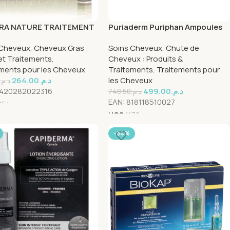
RA NATURE TRAITEMENT
Puriaderm Puriphan Ampoules
SIF ANTI CHEVEUX GRAS
Cheveux Fragilisés 30
 Cheveux
,
Cheveux Gras :
Soins Cheveux
,
Chute de
 10ML
Ampoules*10 ml
et Traitements
,
Cheveux : Produits &
ments pour les Cheveux
Traitements
,
Traitements pour
264.00
د.م.
les Cheveux
د.م.
420282022316
499.00
د.م.
748.50
د.م.
EAN:
818118510027
054
UGS
1178
-34%