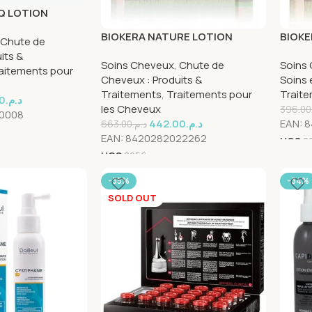
EQ LOTION
5 12AMP*10
BIOKERA NATURE LOTION
BIOKE
Chute de
INTENSIVE SPECIFIQUE CHUTE
INTEN
its &
Soins Cheveux
,
Chute de
Soins
6 AMPOULE
6AMP
aitements pour
Cheveux : Produits &
Soins 
Traitements
,
Traitements pour
Traite
0
د.م.
les Cheveux
396.00
0008
442.00
د.م.
EAN:
8
663.00
د.م.
EAN:
8420282022262
UGS
8
UGS
8056
-35%
-34%
SOLD OUT