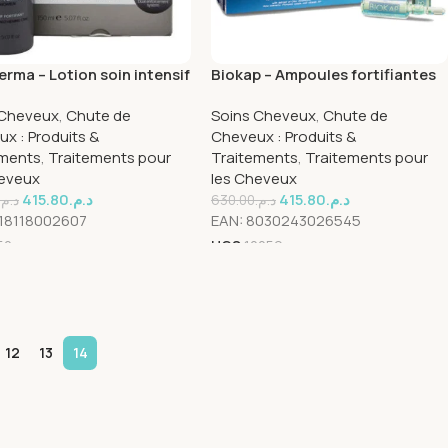
rma – Lotion soin intensif
Biokap – Ampoules fortifiantes
hute – 150 ml
anti-chute – 12 x 7 ml
 Cheveux
,
Chute de
Soins Cheveux
,
Chute de
x : Produits &
Cheveux : Produits &
ements
,
Traitements pour
Traitements
,
Traitements pour
heveux
les Cheveux
415.80
د.م.
415.80
د.م.
د.م.
630.00
د.م.
18118002607
EAN:
8030243026545
52
UGS
12059
12
13
14