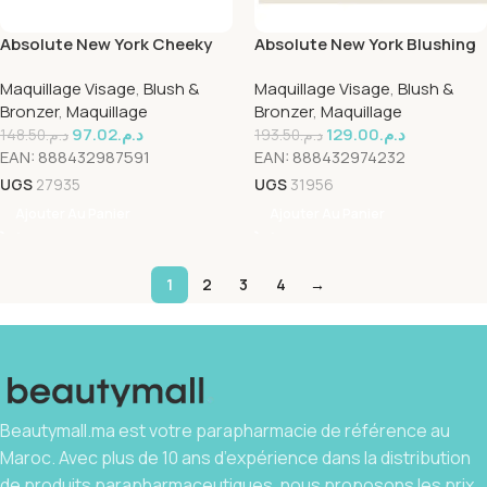
Absolute New York Cheeky
Absolute New York Blushing
Bloom Blush Rich Azelea
& Glowing Palette Light
Maquillage Visage
,
Blush &
Maquillage Visage
,
Blush &
Bronzer
,
Maquillage
Bronzer
,
Maquillage
97.02
د.م.
129.00
د.م.
148.50
د.م.
193.50
د.م.
EAN:
888432987591
EAN:
888432974232
UGS
27935
UGS
31956
Ajouter Au Panier
Ajouter Au Panier
1
2
3
4
→
Beautymall.ma est votre parapharmacie de référence au
Maroc. Avec plus de 10 ans d’expérience dans la distribution
de produits parapharmaceutiques, nous proposons les prix