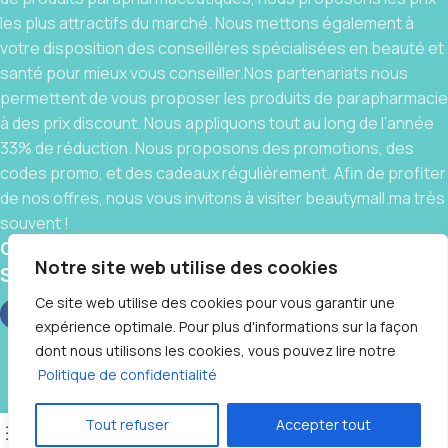
les plus attractifs du marché. Nous mettons également à
votre disposition des conseillères spécialisées en beauté et
santé pour mieux vous conseiller.Nos partenariats nous
permettent de vous proposer les produits de parapharmacie
à des prix discount. Nous appliquons tout au long de l’année
33% de réduction. Nous proposons des promotions, des
codes promo, et des cadeaux régulièrement. Afin de profiter
de nos offres, nous vous invitons à visiter beautymall.ma très
souvent !
Contact
Notre site web utilise des cookies
Social links:
Ce site web utilise des cookies pour vous garantir une
expérience optimale. Pour plus d'informations sur la façon
dont nous utilisons les cookies, vous pouvez lire notre
Contactez-nous
Politique de confidentialité
BeautyMall © 2025 By
IT CLUB
❤️, Tous Droits Réservés
Tout refuser
Accepter tout
0
Open