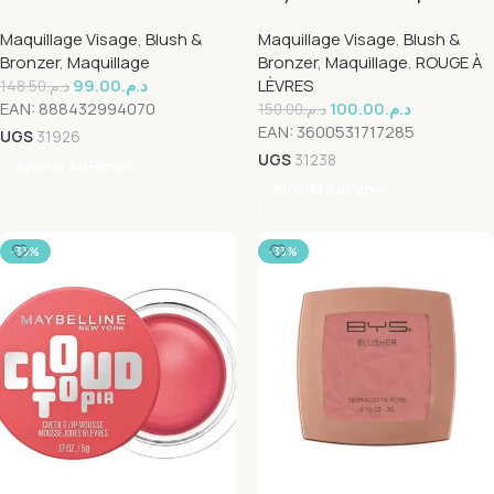
Multifaced Blush RaspBerry
Cheek & Lipstick Mousse
Maquillage Visage
,
Blush &
Maquillage Visage
,
Blush &
Blush 12
Bronzer
,
Maquillage
Bronzer
,
Maquillage
,
ROUGE À
99.00
د.م.
LÈVRES
148.50
د.م.
EAN:
888432994070
100.00
د.م.
150.00
د.م.
EAN:
3600531717285
UGS
31926
UGS
31238
Ajouter Au Panier
Ajouter Au Panier
-33%
-33%