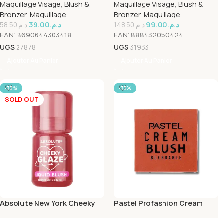
Maquillage Visage
,
Blush &
Maquillage Visage
,
Blush &
Peach
Bronzer
,
Maquillage
Bronzer
,
Maquillage
39.00
د.م.
99.00
د.م.
58.50
د.م.
148.50
د.م.
EAN:
8690644303418
EAN:
888432050424
UGS
27878
UGS
31933
Ajouter Au Panier
Ajouter Au Panier
-33%
-33%
SOLD OUT
Absolute New York Cheeky
Pastel Profashion Cream
Glaze Liquid Blush Fig Rose
Bluch 46