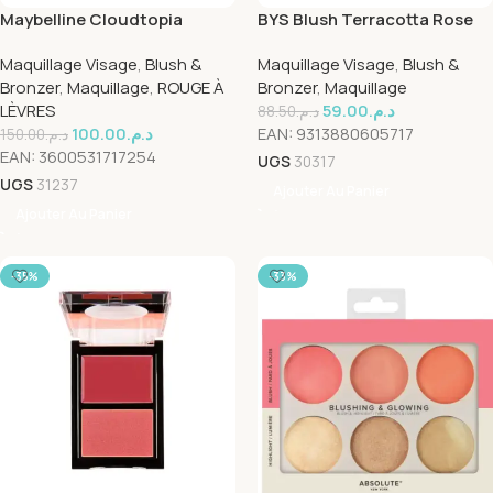
Maybelline Cloudtopia
BYS Blush Terracotta Rose
Cheek & Lipstick Mousse
Maquillage Visage
,
Blush &
Maquillage Visage
,
Blush &
Blush 09
Bronzer
,
Maquillage
,
ROUGE À
Bronzer
,
Maquillage
LÈVRES
59.00
د.م.
88.50
د.م.
100.00
د.م.
EAN:
9313880605717
150.00
د.م.
EAN:
3600531717254
UGS
30317
UGS
31237
Ajouter Au Panier
Ajouter Au Panier
-35%
-33%