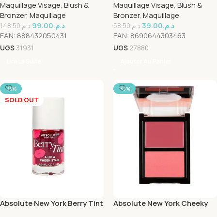
Maquillage Visage
,
Blush &
Maquillage Visage
,
Blush &
Bronzer
,
Maquillage
Bronzer
,
Maquillage
99.00
د.م.
39.00
د.م.
148.50
د.م.
58.50
د.م.
EAN:
888432050431
EAN:
8690644303463
UGS
31931
UGS
27880
Lire La Suite
Ajouter Au Panier
-35%
-33%
SOLD OUT
Absolute New York Berry Tint
Absolute New York Cheeky
Lip & Cheek Stain 10ml
Bloom Blush Soft Hibiscus