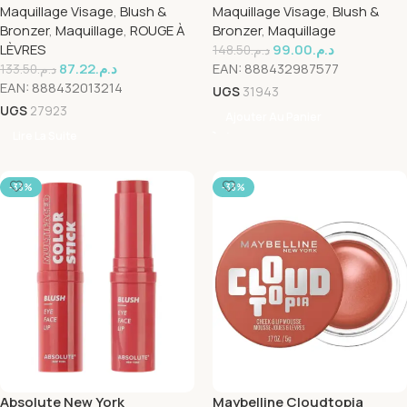
Maquillage Visage
,
Blush &
Maquillage Visage
,
Blush &
Bronzer
,
Maquillage
,
ROUGE À
Bronzer
,
Maquillage
LÈVRES
99.00
د.م.
148.50
د.م.
87.22
د.م.
EAN:
888432987577
133.50
د.م.
EAN:
888432013214
UGS
31943
UGS
27923
Ajouter Au Panier
Lire La Suite
-33%
-33%
Absolute New York
Maybelline Cloudtopia