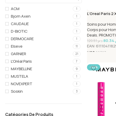
ACM
1
L’Oreal Paris 2
Bjorn Axen
1
Magnesium 30
CAUDALIE
Soins pour Ho
1
Corps pour Ho
D-BIOTIC
1
Deals
,
PROMOT
DERMOCARE
1
80.34
م
120.51
د.م.
EAN:
611104118
Elseve
11
UGS
29323
GARNIER
21
L'Oréal Paris
7
-33%
MAYBELLINE
9
MUSTELA
1
NOVEXPERT
1
Soskin
3
Catégories De Produits