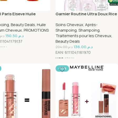
l Paris Elseve Huile
Garnier Routine Ultra Doux Rice
odinaire Cheveux tres
Water Shampooing + Serum +
oing
,
Beauty Deals
,
Huile
Soins Cheveux
,
Après-
shampooing 200ml+Serum
Apres Shampooing
rum Cheveux
,
PROMOTIONS
Shampoing
,
Shampoing
,
150.50
د.م.
Traitements pour les Cheveux
,
د.م.
111041179137
Beauty Deals
136.00
د.م.
204.00
د.م.
7984
EAN:
6111041181970
UGS
27981
-33%