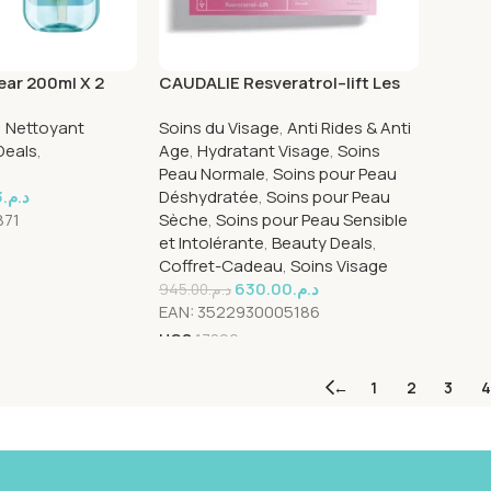
ear 200ml X 2
CAUDALIE Resveratrol–lift Les
Essentiels Fermeté Coffret 2022
,
Nettoyant
Soins du Visage
,
Anti Rides & Anti
Deals
,
Age
,
Hydratant Visage
,
Soins
Peau Normale
,
Soins pour Peau
3
د.م.
Déshydratée
,
Soins pour Peau
871
Sèche
,
Soins pour Peau Sensible
et Intolérante
,
Beauty Deals
,
Coffret-Cadeau
,
Soins Visage
630.00
د.م.
945.00
د.م.
EAN:
3522930005186
UGS
17899
←
1
2
3
4