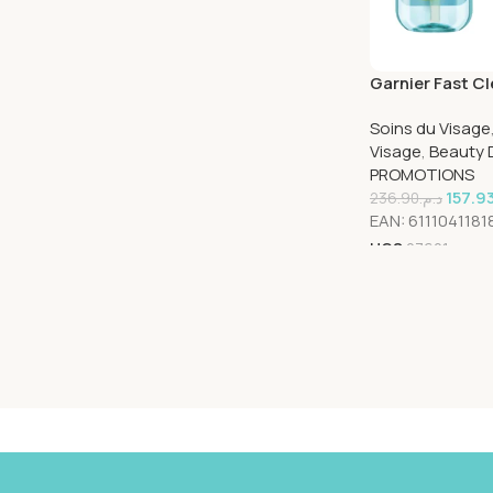
Garnier Fast Cl
Pack
Soins du Visage
Visage
,
Beauty 
PROMOTIONS
157.9
236.90
د.م.
EAN:
6111041181
UGS
27601