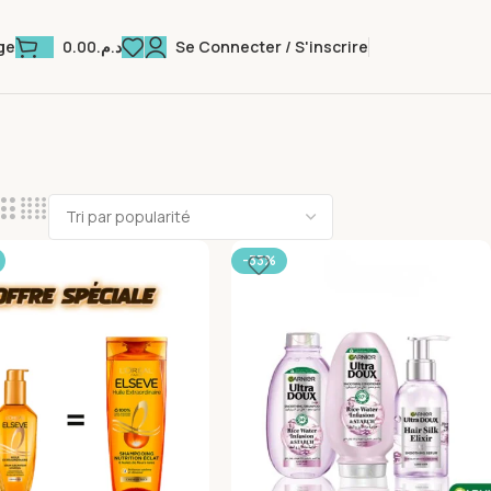
0.00
د.م.
Se Connecter / S'inscrire
ge
-33%