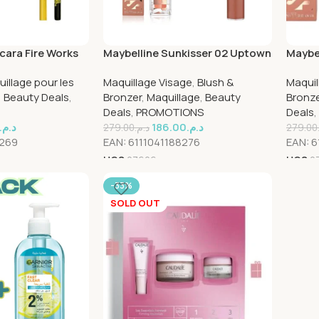
cara Fire Works
Maybelline Sunkisser 02 Uptown
Maybe
yon Kajal Argan
Glow 4.7ml + Sensational Liquid
On 4.7
illage pour les
Maquillage Visage
,
Blush &
Maquil
N08 Pack
N08 P
,
Beauty Deals
,
Bronzer
,
Maquillage
,
Beauty
Bronz
Deals
,
PROMOTIONS
Deals
,
د.م.
186.00
د.م.
279.00
د.م.
279.00
8269
EAN:
6111041188276
EAN:
6
UGS
27606
UGS
2
-33%
SOLD OUT