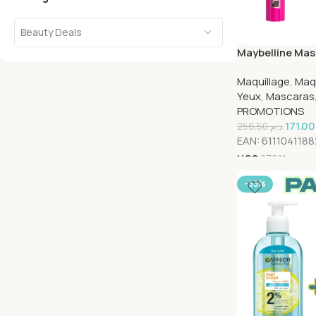
Beauty Deals
Maybelline Mas
Noir 10ml + Cra
Maquillage
,
Maqu
Oil Pack
Yeux
,
Mascaras
PROMOTIONS
171.00
256.50
د.م.
EAN:
611104118
UGS
27611
-33%