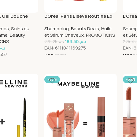
 X Gel Douche
L’Oreal Paris Elseve Routine Ex
L’Orea
0ml Pack
Oil Huile 100ml+Shampooing
Extra
mmes
,
Soins du
Shampoing
,
Beauty Deals
,
Huile
Shamp
200ml+Oil Replacement 125ml
Secs 
mme
,
Beauty
et Sérum Cheveux
,
PROMOTIONS
et Sé
100ml
IONS
183.50
د.م.
275.25
د.م.
225.75
د..
EAN:
6111041169275
EAN:
6
2557
UGS
27991
UGS
2
-33%
-33%