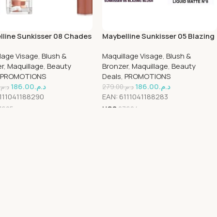
lline Sunkisser 08 Chades
Maybelline Sunkisser 05 Blazing
ml + Sensational Liquid
Blush 4.7ml + Sensational Liquid
lage Visage
,
Blush &
Maquillage Visage
,
Blush &
ack
N08 Pack
er
,
Maquillage
,
Beauty
Bronzer
,
Maquillage
,
Beauty
PROMOTIONS
Deals
,
PROMOTIONS
186.00
د.م.
186.00
د.م.
د.م.
279.00
د.م.
111041188290
EAN:
6111041188283
7605
UGS
27604