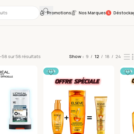
Promotions
Nos Marques
Déstocka
–58 sur 58 résultats
Show
9
12
18
24
-33%
-33%