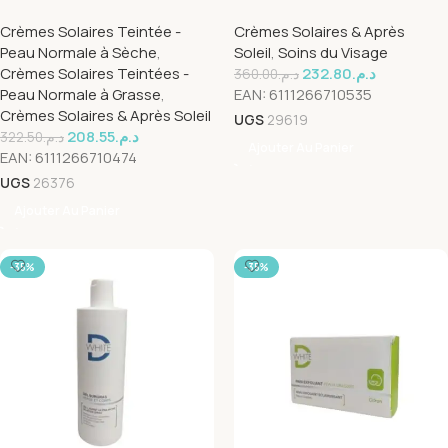
Medium spf50+ 50ml
Fluide Matifiante Spf50+
Crèmes Solaires Teintée -
Crèmes Solaires & Après
40ml
Peau Normale à Sèche
,
Soleil
,
Soins du Visage
Crèmes Solaires Teintées -
232.80
د.م.
360.00
د.م.
Peau Normale à Grasse
,
EAN:
6111266710535
Crèmes Solaires & Après Soleil
UGS
29619
208.55
د.م.
322.50
د.م.
Ajouter Au Panier
EAN:
6111266710474
UGS
26376
Ajouter Au Panier
-35%
-35%