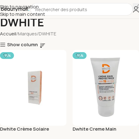
Skip to navigation
Skip to main content
DWHITE
Accueil
Marques
DWHITE
Show column
-35%
-35%
Dwhite Crème Solaire
Dwhite Creme Main
Invisible Spf50+ 50ml
Protectrice spf15 50ml