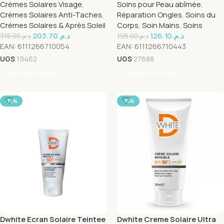
Crèmes Solaires Visage
,
Soins pour Peau abîmée
,
Crèmes Solaires Anti-Taches
,
Réparation Ongles
,
Soins du
Crèmes Solaires & Après Soleil
Corps
,
Soin Mains
,
Soins
203.70
د.م.
126.10
د.م.
315.00
د.م.
195.00
د.م.
EAN:
6111266710054
EAN:
6111266710443
UGS
19462
UGS
27688
Ajouter Au Panier
Ajouter Au Panier
-35%
-35%
Dwhite Ecran Solaire Teintee
Dwhite Creme Solaire Ultra