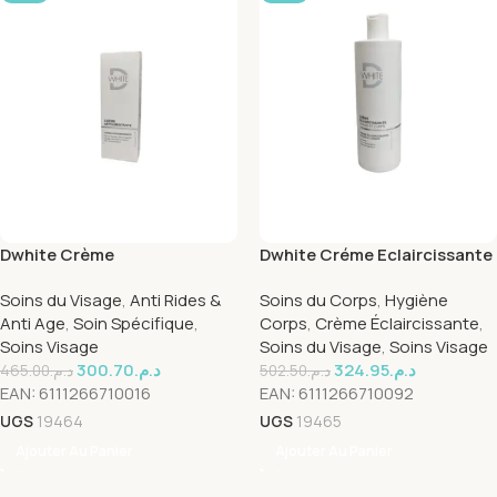
Dwhite Crème
Dwhite Créme Eclaircissante
Dépigmentante 40ml
Visage et Corps 400ml
Soins du Visage
,
Anti Rides &
Soins du Corps
,
Hygiène
Anti Age
,
Soin Spécifique
,
Corps
,
Crème Éclaircissante
,
Soins Visage
Soins du Visage
,
Soins Visage
300.70
د.م.
324.95
د.م.
465.00
د.م.
502.50
د.م.
EAN:
6111266710016
EAN:
6111266710092
UGS
19464
UGS
19465
Ajouter Au Panier
Ajouter Au Panier