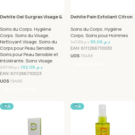
Dwhite Gel Surgras Visage &
Dwhite Pain Exfoliant Citron
Corps 400ml
Peaux Grasses 200g
Soins du Corps
,
Hygiène
Soins du Corps
,
Hygiène
Corps
,
Soins du Visage
,
Corps
,
Soins pour Hommes
Nettoyant Visage
,
Soins du
95.06
د.م.
147.00
د.م.
Corps pour Peau Sensible
,
EAN:
6111266710030
Soins pour Peau Sensible et
UGS
19468
Intolérante
,
Soins Visage
Ajouter Au Panier
192.06
د.م.
297.00
د.م.
EAN:
6111266710023
UGS
19466
Ajouter Au Panier
-35%
-35%