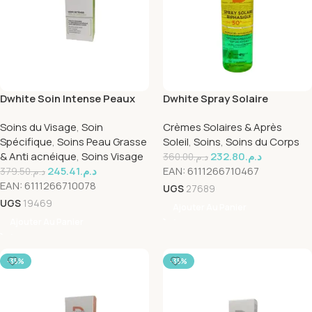
Dwhite Soin Intense Peaux
Dwhite Spray Solaire
Grasses 30ml
Biphasique spf50+ 200ml
Soins du Visage
,
Soin
Crèmes Solaires & Après
Spécifique
,
Soins Peau Grasse
Soleil
,
Soins
,
Soins du Corps
& Anti acnéique
,
Soins Visage
232.80
د.م.
360.00
د.م.
245.41
د.م.
EAN:
6111266710467
379.50
د.م.
EAN:
6111266710078
UGS
27689
UGS
19469
Ajouter Au Panier
Ajouter Au Panier
-35%
-35%