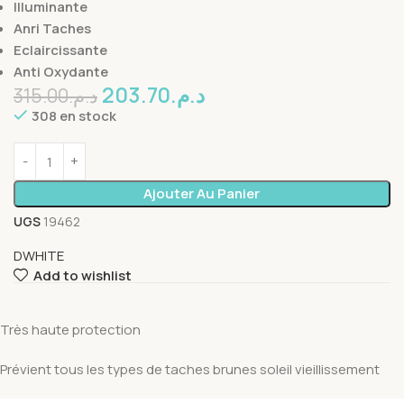
Illuminante
Anri Taches
Eclaircissante
Anti Oxydante
203.70
د.م.
315.00
د.م.
308 en stock
Ajouter Au Panier
UGS
19462
DWHITE
Add to wishlist
Très haute protection
Prévient tous les types de taches brunes soleil vieillissement