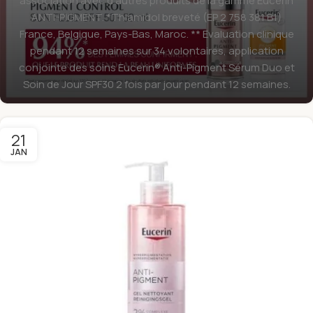
association avec d’autres produits de la gamme Eucerin
ANTI-PIGMENT. *Thiamidol breveté (EP 2 758 381 B1)
France, Belgique, Pays-Bas, Maroc. ** Evaluation clinique
pendant 12 semaines sur 34 volontaires, application
conjointe des soins Eucerin® Anti-Pigment Sérum Duo et
Soin de Jour SPF30 2 fois par jour pendant 12 semaines.
21
JAN