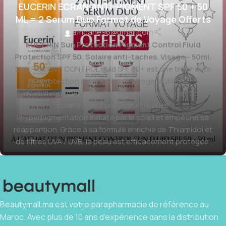
EUCERIN ECRAN ANTI-PIGMENT SPF 50 + 50
ML = 2 Serum Duo Format de Voyage Offerts
africane96@gmail.com
EUCERIN Sun Protection Pigment Control Fluid
Protection SPF 50. Solaire anti-taches. Visage - 50ml.
SUN PIGMENT CONTROL Fluid SPF 50+ est une très haute
protection solaire pour le visage à utiliser
quotidiennement. Au fil du temps, cette protection
solaire aide à prévenir et réduire
l'hyperpigmentation induite par le soleil et empêche sa
réapparition. Grâce à sa formule enrichie de Thiamidol et
de filtres UVA / UVB, la peau est efficacement protégée.
Beautymall.ma est votre parapharmacie de référence au
Maroc. Avec plus de 10 ans d’expérience dans la distribution