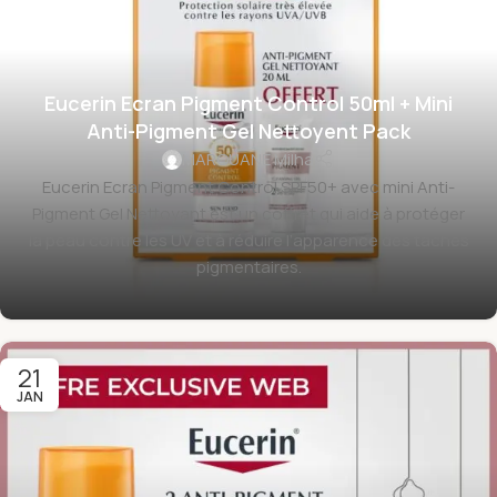
Eucerin Ecran Pigment Control 50ml + Mini
Anti-Pigment Gel Nettoyent Pack
MAROUANE Milha
Eucerin
Ecran Pigment Control SPF50+ avec mini Anti-
Pigment Gel Nettoyant est un coffret qui aide à protéger
la peau contre les UV et à réduire l’apparence des taches
pigmentaires.
21
JAN