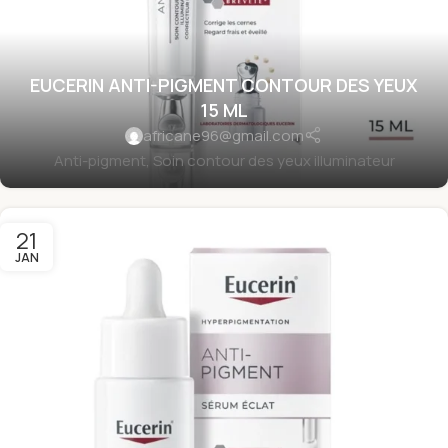
EUCERIN ANTI-PIGMENT CONTOUR DES YEUX
15 ML
africane96@gmail.com
Anti-pigment, Soin contour des yeux illuminateur
21
JAN