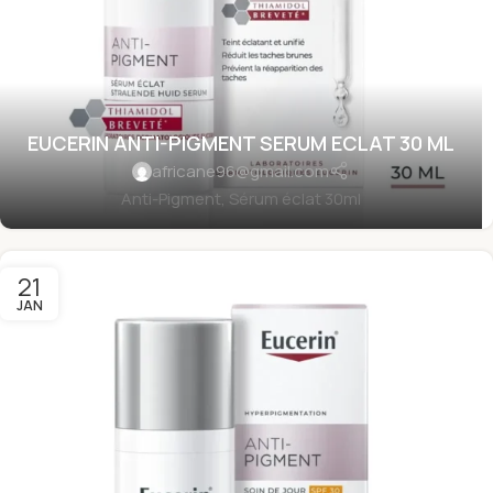
EUCERIN ANTI-PIGMENT SERUM ECLAT 30 ML
africane96@gmail.com
Anti-Pigment, Sérum éclat 30ml
21
JAN