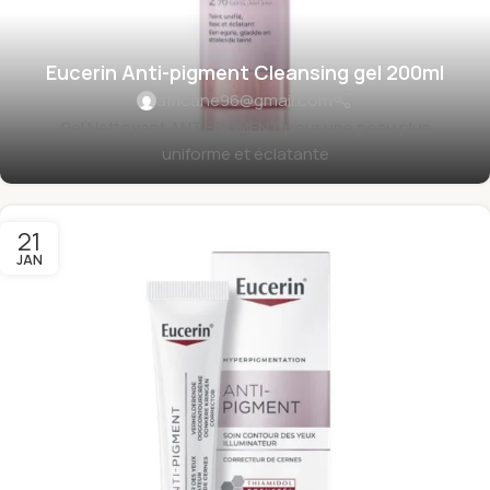
Eucerin Anti-pigment Cleansing gel 200ml
africane96@gmail.com
Gel Nettoyant ANTI-PIGMENT pour une peau plus
uniforme et éclatante
21
JAN