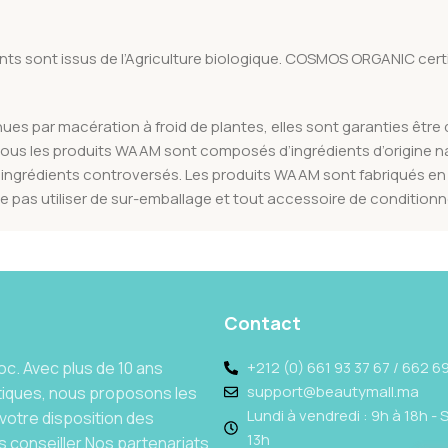
ents sont issus de l’Agriculture biologique. COSMOS ORGANIC certi
es par macération à froid de plantes, elles sont garanties être 
 Tous les produits WAAM sont composés d’ingrédients d’origine na
aux ingrédients controversés. Les produits WAAM sont fabriqués en
 ne pas utiliser de sur-emballage et tout accessoire de condition
Contact
c. Avec plus de 10 ans
+212 (0) 661 93 37 67 / 662 69
support@beautymall.ma
tiques, nous proposons les
Lundi à vendredi : 9h à 18h - 
votre disposition des
13h
 conseiller.Nos partenariats