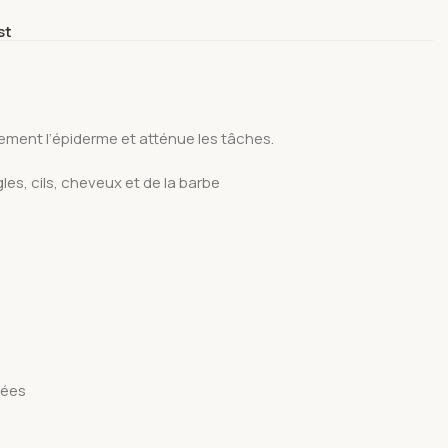
st
lement l’épiderme et atténue les tâches.
les, cils, cheveux et de la barbe
rées