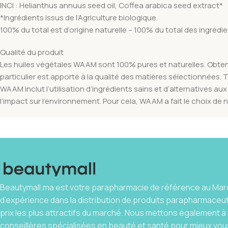
INCI : Helianthus annuus seed oil, Coffea arabica seed extract*
*Ingrédients issus de l’Agriculture biologique.
100% du total est d’origine naturelle – 100% du total des ingrédi
Qualité du produit
Les huiles végétales WAAM sont 100% pures et naturelles. Obtenu
particulier est apporté à la qualité des matières sélectionnées.
WAAM inclut l’utilisation d’ingrédients sains et d’alternatives 
l’impact sur l’environnement. Pour cela, WAAM a fait le choix de
Beautymall.ma est votre parapharmacie de référence au Maro
d’expérience dans la distribution de produits parapharmaceu
prix les plus attractifs du marché. Nous mettons également à 
conseillères spécialisées en beauté et santé pour mieux vous