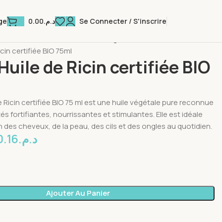
0.00
د.م.
Se Connecter / S'inscrire
ge
 Bien-être
Huiles Santé
Huiles Végétales
in certifiée BIO 75ml
ile de Ricin certifiée BIO
Ricin certifiée BIO 75 ml est une huile végétale pure reconnue
és fortifiantes, nourrissantes et stimulantes. Elle est idéale
 des cheveux, de la peau, des cils et des ongles au quotidien.
0.16
د.م.
Ajouter Au Panier