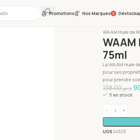
Promotions
Nos Marques
Déstocka
Accueil
Santé et
WAAM Huile de Ric
WAAM Hu
75ml
La WAAM Huile de 
pour ses propriét
pour prendre soin
9
138.00
د.م.
3 en stock
UGS
24523