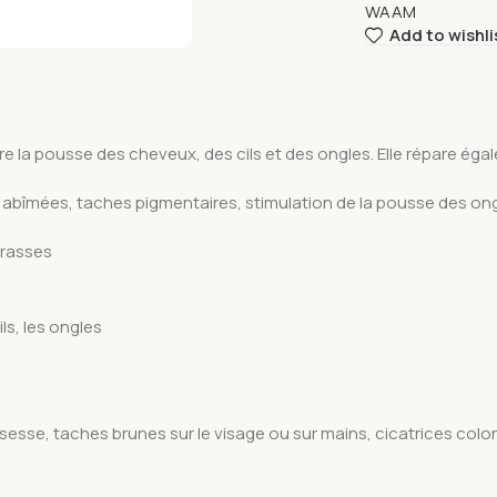
WAAM
Add to wishli
re la pousse des cheveux, des cils et des ongles. Elle répare éga
es abîmées, taches pigmentaires, stimulation de la pousse des ong
grasses
ls, les ongles
sesse, taches brunes sur le visage ou sur mains, cicatrices colo