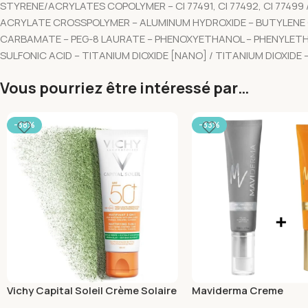
STYRENE/ACRYLATES COPOLYMER – CI 77491, CI 77492, CI 7749
ACRYLATE CROSSPOLYMER – ALUMINUM HYDROXIDE – BUTYLENE G
CARBAMATE – PEG-8 LAURATE – PHENOXYETHANOL – PHENYLETHY
SULFONIC ACID – TITANIUM DIOXIDE [NANO] / TITANIUM DIOXI
Vous pourriez être intéressé par…
-38%
-33%
Vichy Capital Soleil Crème Solaire
Maviderma Creme
Matifiante 3en1 SPF50+ Peau
Depigmentante 50ml+E