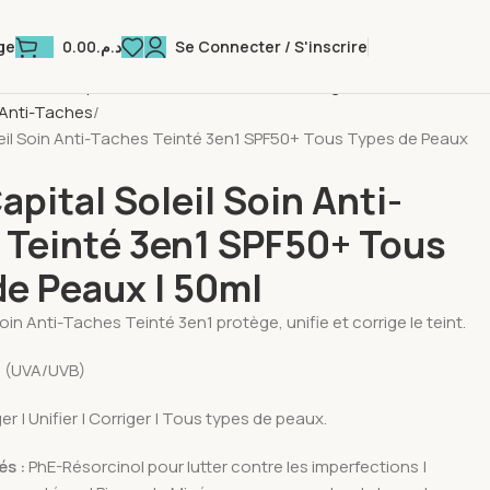
0.00
د.م.
Se Connecter / S'inscrire
ge
olaires & Après Soleil
Crèmes Solaires Visage
 Anti-Taches
leil Soin Anti-Taches Teinté 3en1 SPF50+ Tous Types de Peaux
apital Soleil Soin Anti-
 Teinté 3en1 SPF50+ Tous
de Peaux | 50ml
in Anti-Taches Teinté 3en1 protège, unifie et corrige le teint.
0+ (UVA/UVB)
er | Unifier | Corriger | Tous types de peaux.
és :
PhE-Résorcinol pour lutter contre les imperfections |