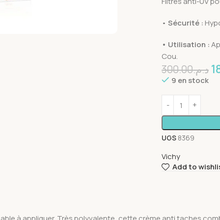
Filtres anti-UV p
•
Sécurité :
Hypo
• Utilisation :
Ap
Cou.
1
300.00
د.م.
9 en stock
UGS
8369
Vichy
Add to wishli
gréable à appliquer. Très polyvalente, cette crème anti taches com