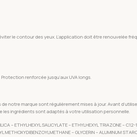
d’éviter le contour des yeux. L’application doit être renouvelée 
. Protection renforcée jusqu’aux UVA longs.
de notre marque sont régulièrement mises à jour. Avant d’utiliser 
 les ingrédients sont adaptés à votre utilisation personnelle.
 SILICA – ETHYLHEXYL SALICYLATE – ETHYLHEXYL TRIAZONE – C1
TYL METHOXYDIBENZOYLMETHANE – GLYCERIN – ALUMINUM STAR