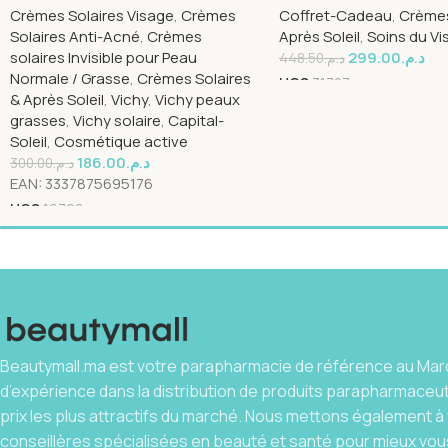
Crèmes Solaires Visage
,
Crèmes
Coffret-Cadeau
,
Crèmes
Mixte Acnéique | 50ml
Teinte 50ml Pack
Solaires Anti-Acné
,
Crèmes
Après Soleil
,
Soins du Vi
solaires Invisible pour Peau
299.00
د.م.
448.50
د.م.
Normale / Grasse
,
Crèmes Solaires
UGS
31707
& Après Soleil
,
Vichy
,
Vichy peaux
grasses
,
Vichy solaire
,
Capital-
Soleil
,
Cosmétique active
186.00
د.م.
300.00
د.م.
EAN:
3337875695176
UGS
16798
Beautymall.ma est votre parapharmacie de référence au Maro
d’expérience dans la distribution de produits parapharmaceu
prix les plus attractifs du marché. Nous mettons également à 
conseillères spécialisées en beauté et santé pour mieux vous