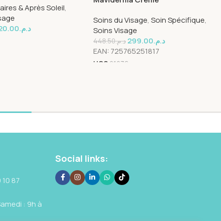
ires & Après Soleil
,
Depigmentante 50ml
isage
Soins du Visage
,
Soin Spécifique
,
20.00
د.م.
Soins Visage
299.00
د.م.
448.50
د.م.
EAN:
725765251817
UGS
21236
Social links:
 10 87
Samedi : 9h à