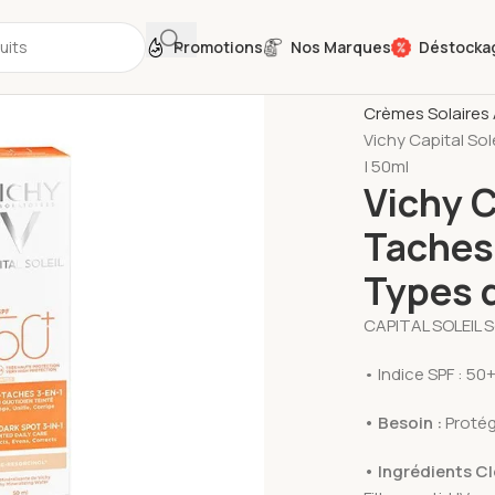
Promotions
Nos Marques
Déstocka
Accueil
Crèmes S
Crèmes Solaires
Vichy Capital So
| 50ml
Vichy C
Taches
Types 
CAPITAL SOLEIL So
• Indice SPF : 5
• Besoin :
Protég
• Ingrédients Cl