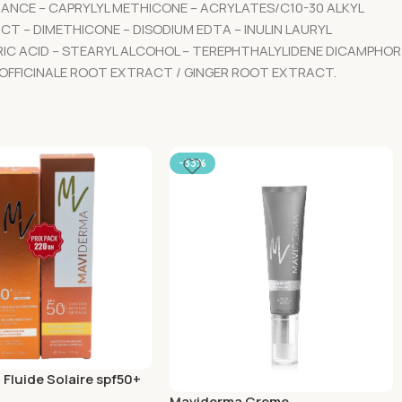
GRANCE – CAPRYLYL METHICONE – ACRYLATES/C10-30 ALKYL
 – DIMETHICONE – DISODIUM EDTA – INULIN LAURYL
IC ACID – STEARYL ALCOHOL – TEREPHTHALYLIDENE DICAMPHOR
R OFFICINALE ROOT EXTRACT / GINGER ROOT EXTRACT.
-33%
Fluide Solaire spf50+
 Solaire Teinte 50ml
Maviderma Creme