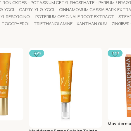
9 / IRON OXIDES – POTASSIUM CETYL PHOSPHATE – PARFUM / FRA
LYCOL – CAPRYLYL GLYCOL – CINNAMOMUM CASSIA BARK EXTRACT
L RESORCINOL – POTERIUM OFFICINALE ROOT EXTRACT – STEAR
DE – TOCOPHEROL – TRIETHANOLAMINE – XANTHAN GUM – ZINGIBE
-33%
-33%
Maviderma 
cran
50ml+Ecran
Maviderma Ecran Solaire Teinte