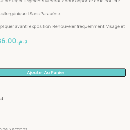
our protéger | Pigments Minéraux pour apporter de la couleur.
allergénique | Sans Parabène.
pliquer avant l’exposition. Renouveler fréquemment. Visage et
86.00
د.م.
Ajouter Au Panier
st
bine 3 actions :