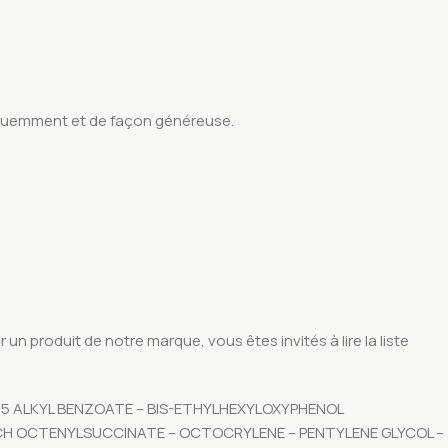
fréquemment et de façon généreuse.
un produit de notre marque, vous êtes invités à lire la liste
2-15 ALKYL BENZOATE – BIS-ETHYLHEXYLOXYPHENOL
CH OCTENYLSUCCINATE – OCTOCRYLENE – PENTYLENE GLYCOL –