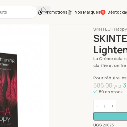
Promotions
Nos Marques
Déstocka
Accueil
Soins du
SKINTECH Happy 
SKINTE
Lighte
La Crème éclair
clarifie et unifie
Pour réduire les
3
585.00
د.م.
59 en stock
UGS
20825