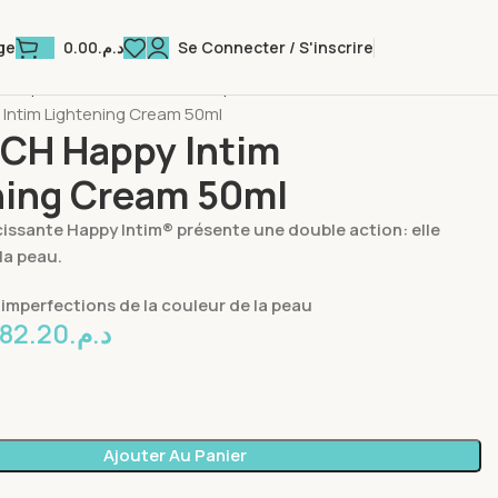
0.00
د.م.
Se Connecter / S'inscrire
ge
 Corps
Soin Anti-Taches Corps
Intim Lightening Cream 50ml
CH Happy Intim
ning Cream 50ml
cissante Happy Intim® présente une double action: elle
 la peau.
 imperfections de la couleur de la peau
82.20
د.م.
Ajouter Au Panier