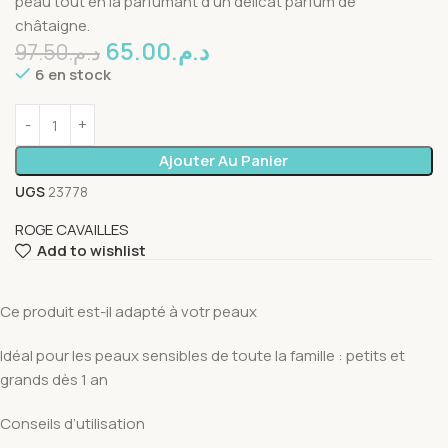
peau tout en la parfumant d’un délicat parfum de
châtaigne.
65.00
د.م.
97.50
د.م.
6 en stock
Ajouter Au Panier
UGS
23778
ROGE CAVAILLES
Add to wishlist
Ce produit est-il adapté à votr peaux
Idéal pour les peaux sensibles de toute la famille : petits et
grands dès 1 an
Conseils d’utilisation