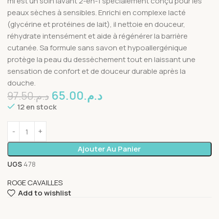
ml est un soin lavant 2-en-1 spécialement conçu pour les
peaux sèches à sensibles. Enrichi en complexe lacté
(glycérine et protéines de lait), il nettoie en douceur,
réhydrate intensément et aide à régénérer la barrière
cutanée. Sa formule sans savon et hypoallergénique
protège la peau du dessèchement tout en laissant une
sensation de confort et de douceur durable après la
douche.
65.00
د.م.
97.50
د.م.
12 en stock
Ajouter Au Panier
UGS
478
ROGE CAVAILLES
Add to wishlist