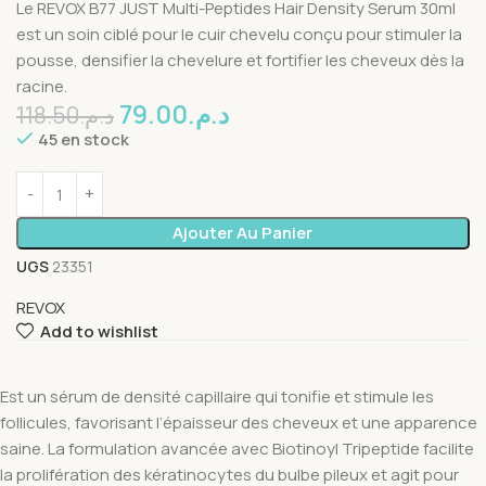
Le REVOX B77 JUST Multi-Peptides Hair Density Serum 30ml
est un soin ciblé pour le cuir chevelu conçu pour stimuler la
pousse, densifier la chevelure et fortifier les cheveux dès la
racine.
79.00
د.م.
118.50
د.م.
45 en stock
Ajouter Au Panier
UGS
23351
REVOX
Add to wishlist
Est un sérum de densité capillaire qui tonifie et stimule les
follicules, favorisant l’épaisseur des cheveux et une apparence
saine. La formulation avancée avec Biotinoyl Tripeptide facilite
la prolifération des kératinocytes du bulbe pileux et agit pour