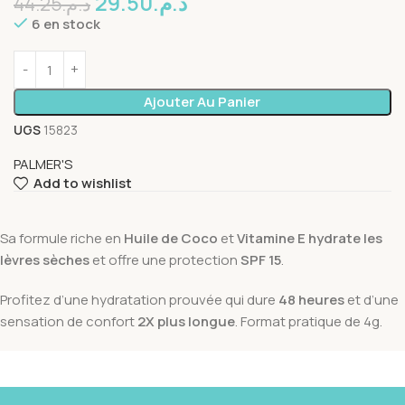
29.50
د.م.
44.25
د.م.
6 en stock
Ajouter Au Panier
UGS
15823
PALMER'S
Add to wishlist
Sa formule riche en
Huile de Coco
et
Vitamine E
hydrate les
lèvres sèches
et offre une protection
SPF 15
.
Profitez d’une hydratation prouvée qui dure
48 heures
et d’une
sensation de confort
2X plus longue
. Format pratique de 4g.