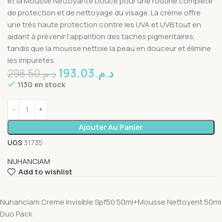
et la Mousse Nettoyante Douce pour une routine complète
de protection et de nettoyage du visage. La crème offre
une très haute protection contre les UVA et UVB tout en
aidant à prévenir l’apparition des taches pigmentaires,
tandis que la mousse nettoie la peau en douceur et élimine
les impuretés.
193.03
د.م.
298.50
د.م.
1130 en stock
Ajouter Au Panier
UGS
31735
NUHANCIAM
Add to wishlist
Nuhanciam Creme Invisible Spf50 50ml+Mousse Nettoyent 50ml
Duo Pack