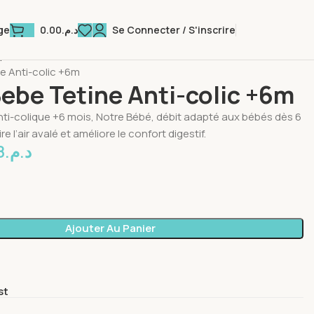
0.00
د.م.
Se Connecter / S'inscrire
ge
 pour Bébé
Puériculture
Biberons et tétines
e Anti-colic +6m
ebe Tetine Anti-colic +6m
nti-colique +6 mois, Notre Bébé, débit adapté aux bébés dès 6
re l’air avalé et améliore le confort digestif.
8
د.م.
Ajouter Au Panier
st