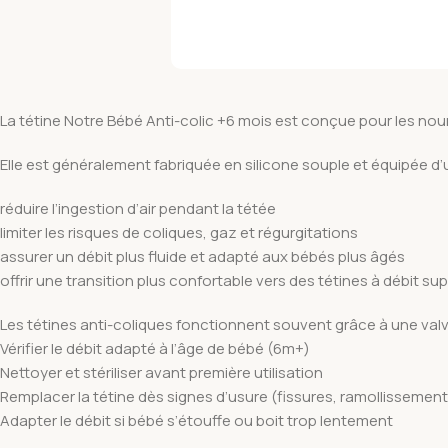
La tétine Notre Bébé Anti-colic +6 mois est conçue pour les nou
Elle est généralement fabriquée en silicone souple et équipée d’
réduire l’ingestion d’air pendant la tétée
limiter les risques de coliques, gaz et régurgitations
assurer un débit plus fluide et adapté aux bébés plus âgés
offrir une transition plus confortable vers des tétines à débit sup
Les tétines anti-coliques fonctionnent souvent grâce à une valve 
Vérifier le débit adapté à l’âge de bébé (6m+)
Nettoyer et stériliser avant première utilisation
Remplacer la tétine dès signes d’usure (fissures, ramollissement
Adapter le débit si bébé s’étouffe ou boit trop lentement