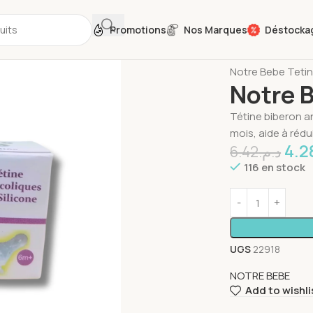
Promotions
Nos Marques
Déstocka
Accueil
Produits
Notre Bebe Tetin
Notre B
Tétine biberon a
mois, aide à rédui
4.2
6.42
د.م.
116 en stock
UGS
22918
NOTRE BEBE
Add to wishli