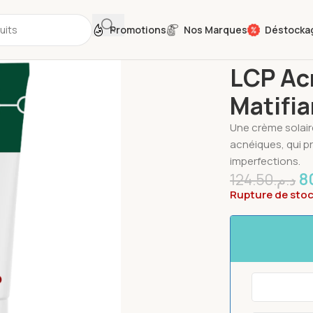
Promotions
Nos Marques
Déstocka
Accueil
Soins du
LCP Ac
Matifi
Une crème solair
acnéiques, qui pr
imperfections.
8
124.50
د.م.
Rupture de sto