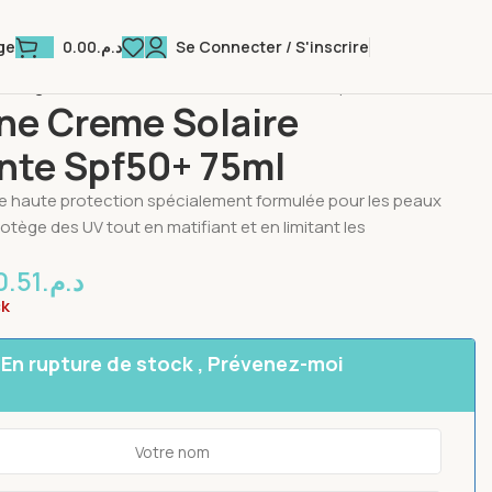
0.00
د.م.
Se Connecter / S'inscrire
ge
 Visage
LCP Acne Creme Solaire Matifiante Spf50+ 75ml
ne Creme Solaire
ante Spf50+ 75ml
e haute protection spécialement formulée pour les peaux
otège des UV tout en matifiant et en limitant les
0.51
د.م.
ck
En rupture de stock , Prévenez-moi