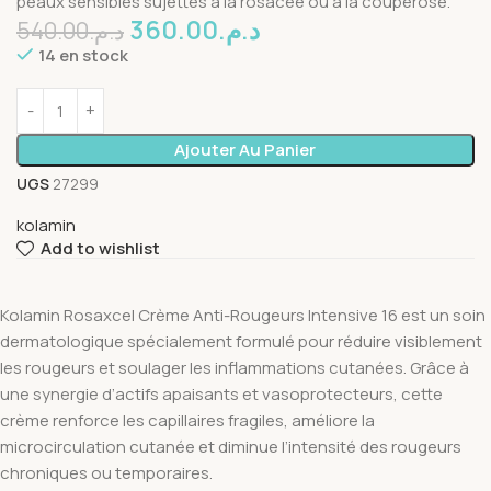
peaux sensibles sujettes à la rosacée ou à la couperose.
360.00
د.م.
540.00
د.م.
14 en stock
Ajouter Au Panier
UGS
27299
kolamin
Add to wishlist
Kolamin Rosaxcel Crème Anti-Rougeurs Intensive 16 est un soin
dermatologique spécialement formulé pour réduire visiblement
les rougeurs et soulager les inflammations cutanées. Grâce à
une synergie d’actifs apaisants et vasoprotecteurs, cette
crème renforce les capillaires fragiles, améliore la
microcirculation cutanée et diminue l’intensité des rougeurs
chroniques ou temporaires.