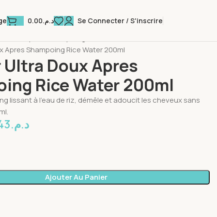
0.00
د.م.
Se Connecter / S'inscrire
ge
heveux
Après-Shampoing
ux Apres Shampoing Rice Water 200ml
 Ultra Doux Apres
ing Rice Water 200ml
 lissant à l’eau de riz, démêle et adoucit les cheveux sans
ml.
.43
د.م.
Ajouter Au Panier