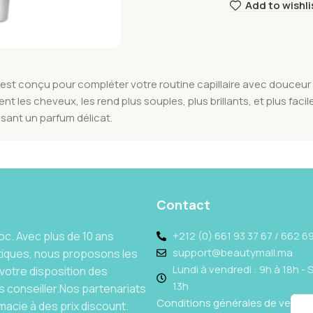
Add to wishli
est conçu pour compléter votre routine capillaire avec douceur et
es cheveux, les rend plus souples, plus brillants, et plus faciles
ssant un parfum délicat.
Contact
c. Avec plus de 10 ans
+212 (0) 661 93 37 67 / 662 69
support@beautymall.ma
tiques, nous proposons les
Lundi à vendredi : 9h à 18h - 
votre disposition des
13h
 conseiller.Nos partenariats
Conditions générales de vente
acie à des prix discount.