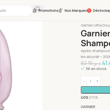
Promotions
Nos Marques
Déstocka
Accueil
Soins C
Garnier Ultra Do
Garnier
Shampo
Après-shampooing
les alourdir – 200
41
62.15
د.م.
36 en stock
UGS
27116
GARNIER