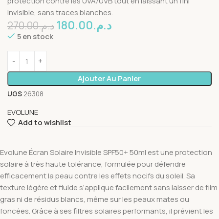
protection contre les UVA/UVB tout en laissant un fini
invisible, sans traces blanches.
180.00
د.م.
270.00
د.م.
5 en stock
Ajouter Au Panier
UGS
26308
EVOLUNE
Add to wishlist
Evolune Écran Solaire Invisible SPF50+ 50ml est une protection
solaire à très haute tolérance, formulée pour défendre
efficacement la peau contre les effets nocifs du soleil. Sa
texture légère et fluide s’applique facilement sans laisser de film
gras ni de résidus blancs, même sur les peaux mates ou
foncées. Grâce à ses filtres solaires performants, il prévient les