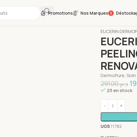
Promotions
Nos Marques
Déstocka
Accueil
Soins du
EUCERIN DERMOPU
EUCER
PEELIN
RENOV
DermoPure, Soin
19
291.00
د.م.
23 en stock
UGS
11782