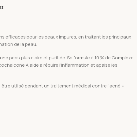
st
s efficaces pour les peaux impures, en traitant les principaux
mation de la peau.
une peau plus claire et purifiée. Sa formule à 10 % de Complexe
cochalcone A aide à réduire l’inflammation et apaise les
 être utilisé pendant un traitement médical contre l’acné •