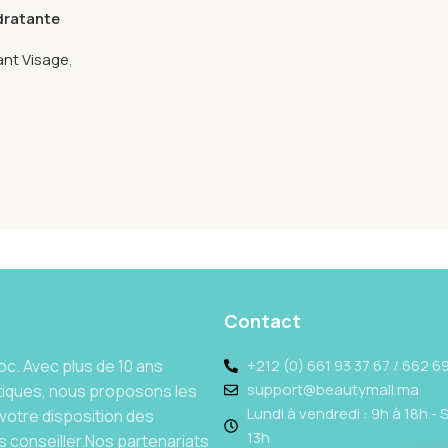
dratante
ant Visage
,
Contact
c. Avec plus de 10 ans
+212 (0) 661 93 37 67 / 662 69
support@beautymall.ma
tiques, nous proposons les
Lundi à vendredi : 9h à 18h - 
votre disposition des
13h
 conseiller.Nos partenariats