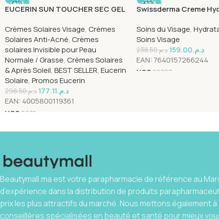
-41%
-33%
EUCERIN SUN TOUCHER SEC GEL
Swissderma Creme Hy
CRÈME HUILE CONTROLE SPF50
Legere 50ml
Crèmes Solaires Visage
,
Crèmes
Soins du Visage
,
Hydrat
Solaires Anti-Acné
,
Crèmes
Soins Visage
solaires Invisible pour Peau
159.00
د.م.
238.50
د.م.
Normale / Grasse
,
Crèmes Solaires
EAN:
7640157266244
& Après Soleil
,
BEST SELLER
,
Eucerin
UGS
20787
Solaire
,
Promos Eucerin
177.11
د.م.
298.50
د.م.
EAN:
4005800119361
UGS
6081
Beautymall.ma est votre parapharmacie de référence au Maro
d’expérience dans la distribution de produits parapharmaceu
prix les plus attractifs du marché. Nous mettons également à 
conseillères spécialisées en beauté et santé pour mieux vous