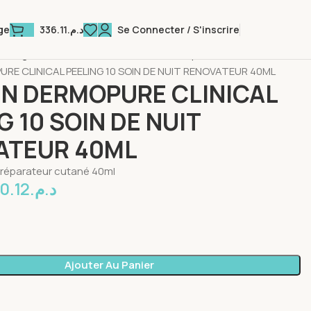
336.11
د.م.
Se Connecter / S'inscrire
ge
 Visage
Soins Peau Grasse & Anti acnéique
RE CLINICAL PEELING 10 SOIN DE NUIT RENOVATEUR 40ML
IN DERMOPURE CLINICAL
G 10 SOIN DE NUIT
ATEUR 40ML
 réparateur cutané 40ml
0.12
د.م.
Ajouter Au Panier