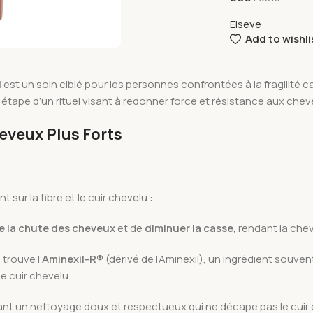
Elseve
Add to wishli
l
est un soin ciblé pour les personnes confrontées à la fragilité ca
tape d’un rituel visant à redonner force et résistance aux chev
eveux Plus Forts
ur la fibre et le cuir chevelu :
e la chute des cheveux
et de
diminuer la casse
, rendant la che
trouve l’
Aminexil-R®
(dérivé de l’Aminexil), un ingrédient souve
le cuir chevelu.
ant un nettoyage doux et respectueux qui ne décape pas le cuir c