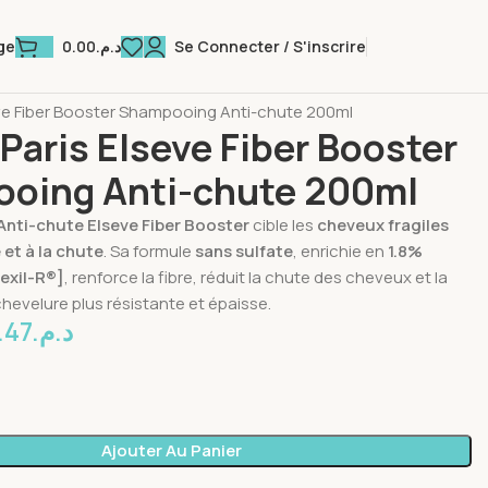
0.00
د.م.
Se Connecter / S'inscrire
ge
heveux
Chute de Cheveux : Produits & Traitements
seve Fiber Booster Shampooing Anti-chute 200ml
 Paris Elseve Fiber Booster
oing Anti-chute 200ml
nti-chute Elseve Fiber Booster
cible les
cheveux fragiles
 et à la chute
. Sa formule
sans sulfate
, enrichie en
1.8%
exil-R®]
, renforce la fibre, réduit la chute des cheveux et la
hevelure plus résistante et épaisse.
.47
د.م.
Ajouter Au Panier