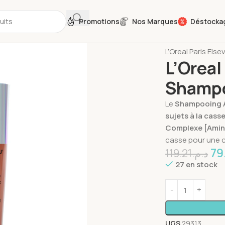
Promotions
Nos Marques
Déstocka
Accueil
Soins C
L’Oreal Paris El
L’Oreal
Shampo
Le
Shampooing A
sujets à la casse
Complexe [Amin
casse pour une c
79
119.21
د.م.
27 en stock
UGS
29313