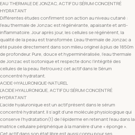
EAU THERMALE DE JONZAC, ACTIF DU SÉRUM CONCENTRÉ
HYDRATANT
Différentes études confirment son action au niveau cutané :
l’eau thermale de Jonzac est régénérante, apaisante et anti-
inflammatoire. Jour après jour, les cellules se régénèrent, la
qualité de la peau est transformée. L’eau thermale de Jonzac a
été puisée directement dans son milieu originel à plus de 1850m
de profondeur. Pure, douce et hyperminéralisée, l’eau thermale
de Jonzac est isotonique et respecte donc l’intégrité des
cellules de la peau. Retrouvez cet actif dans le Sérum
concentré hydratant.
ACIDE-HYALURONIQUE-NATUREL
L’ACIDE HYALURONIQUE, ACTIF DU SÉRUM CONCENTRÉ
HYDRATANT
L’acide hyaluronique est un actif présent dans le sérum
concentré hydratant. Il s’agit d’une molécule physiologique qui
conserve l’hydratation(1) de l’épiderme en retenant l’eau dans la
matrice cellulaire périphérique à la manière d’une « éponge ».
Cet actif dans son état libre est aussi connu pour ses