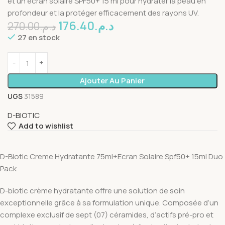
et un écran solaire SPF50+ 15 ml pour hydrater la peau en
profondeur et la protéger efficacement des rayons UV.
176.40
د.م.
270.00
د.م.
27 en stock
Ajouter Au Panier
UGS
31589
D-BIOTIC
Add to wishlist
D-Biotic Creme Hydratante 75ml+Ecran Solaire Spf50+ 15ml Duo
Pack
D-biotic crème hydratante offre une solution de soin
exceptionnelle grâce à sa formulation unique. Composée d’un
complexe exclusif de sept (07) céramides, d’actifs pré-pro et