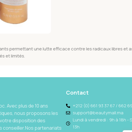
 permettant une lutte efficace contre les radicaux libres et assu
s et limités.
Contact
c. Avec plus de 10 ans
+212 (0) 661 93 37 67 / 662 69
support@beautymall.ma
tiques, nous proposons les
Lundi à vendredi : 9h à 18h - 
votre disposition des
13h
 conseiller.Nos partenariats