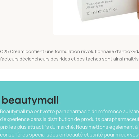
C25 Cream contient une formulation révolutionnaire d’antioxydants
facteurs déclencheurs des rides et des taches sont ainsi maitrisé
Beautymall.ma est votre parapharmacie de référence au Maro
d’expérience dans la distribution de produits parapharmaceu
prix les plus attractifs du marché. Nous mettons également à 
conseillères spécialisées en beauté et santé pour mieux vous