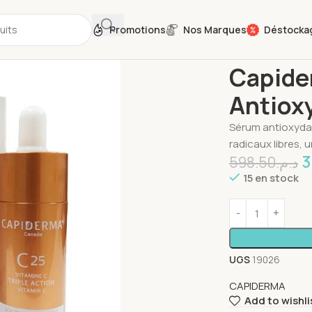
Promotions
Nos Marques
Déstocka
Accueil
Soins du
Capide
Antiox
Sérum antioxyda
radicaux libres, u
3
598.50
د.م.
15 en stock
UGS
19026
CAPIDERMA
Add to wishli