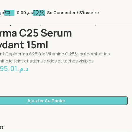
0.00
د.م.
Se Connecter / S'inscrire
ge
 Visage
Taches
Capiderma C25 Serum Antioxydant 15ml
rma C25 Serum
ydant 15ml
nt Capiderma C25 à la Vitamine C 25% qui combat les
nifie le teint et atténue rides et taches visibles.
95.01
د.م.
Ajouter Au Panier
st