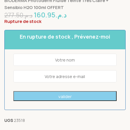
BIODERMA Photoderm Fluide Teinte Tres Claire +
Sensibio H2O 100ml OFFERT
160.95
د.م.
277.50
د.م.
Rupture de stock
En rupture de stock , Prévenez-moi
UGS
23518