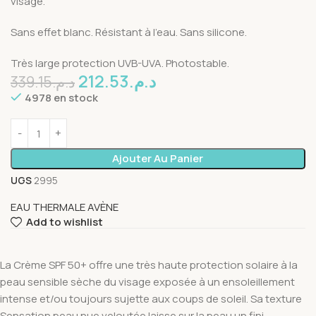
visage.
Sans effet blanc. Résistant à l’eau. Sans silicone.
Très large protection UVB-UVA. Photostable.
212.53
د.م.
339.15
د.م.
4978 en stock
Ajouter Au Panier
UGS
2995
EAU THERMALE AVÈNE
Add to wishlist
La Crème SPF 50+ offre une très haute protection solaire à la
peau sensible sèche du visage exposée à un ensoleillement
intense et/ou toujours sujette aux coups de soleil. Sa texture
Sensation peau nue veloutée laisse sur la peau un fini