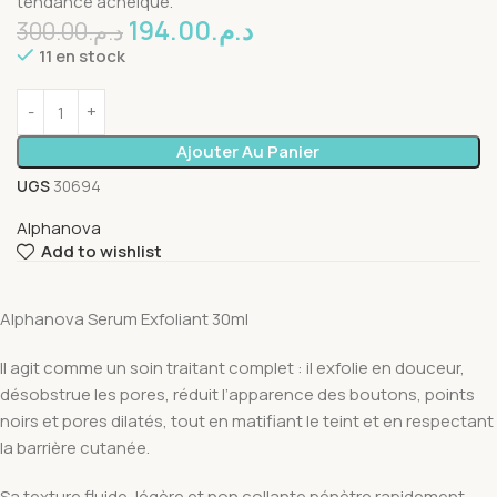
tendance acnéique.
194.00
د.م.
300.00
د.م.
11 en stock
Ajouter Au Panier
UGS
30694
Alphanova
Add to wishlist
Alphanova Serum Exfoliant 30ml
Il agit comme un soin traitant complet : il exfolie en douceur,
désobstrue les pores, réduit l’apparence des boutons, points
noirs et pores dilatés, tout en matifiant le teint et en respectant
la barrière cutanée.
Sa texture fluide, légère et non collante pénètre rapidement