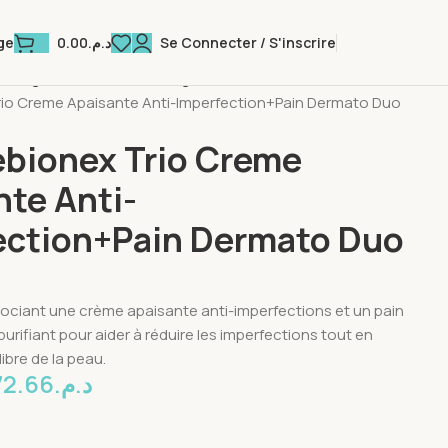
0.00
د.م.
Se Connecter / S'inscrire
ge
 Visage
Anti Rides & Anti Age
io Creme Apaisante Anti-Imperfection+Pain Dermato Duo
bionex Trio Creme
nte Anti-
ection+Pain Dermato Duo
ociant une crème apaisante anti-imperfections et un pain
rifiant pour aider à réduire les imperfections tout en
libre de la peau.
72.66
د.م.