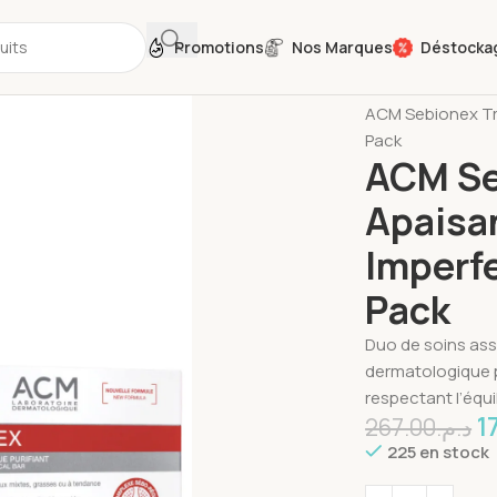
Promotions
Nos Marques
Déstocka
Accueil
Soins du
ACM Sebionex Tr
Pack
ACM Se
Apaisa
Imperf
Pack
Duo de soins ass
dermatologique pu
respectant l’équi
1
267.00
د.م.
225 en stock