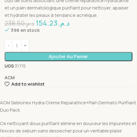
Duo de soins associant une crème réparatrice hydratante
et un pain dermatologique purifiant pour nettoyer, apaiser
et hydrater les peaux à tendance acnéique.
154.23
د.م.
238.50
د.م.
396 en stock
Ajouter Au Panier
UGS
31715
ACM
Add to wishlist
ACM Sebionex Hydra Creme Reparatrice+Pain Dermato Purifiant
Duo Pack
Ce nettoyant doux purifiant elimine en douceur les impuretes et
l’exces de sebum sans dessecher pour un veritable plaisir