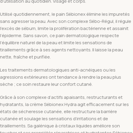
d’utilisation au quotidien. Visage et corps.
Utilisé quotidiennement, le pain Sébionex élimine les impuretés
sans agresser la peau. Avec son complexe Sébo-Régul, il régule
l’excès de sébum, limite la prolifération bactérienne et assainit
l’épiderme. Sans savon, ce pain dermatologique respecte
l’équilibre naturel de la peau et limite les sensations de
tiraillements grâce à ses agents nettoyants. Il laisse la peau
nette, fraîche et purifiée.
Les traitements dermatologiques anti-acnéiques ou les
agressions extérieures ont tendance à rendre la peau plus
sèche ; ce soin restaure leur confort cutané.
Grâce à son complexe d’actifs apaisants, restructurants et
hydratants, la crème Sébionex Hydra agit efficacement sur les
états de sécheresse cutanée, elle restructure la barrière
cutanée et soulage les sensations d’irritations et de
tiraillements. Sa galénique à cristaux liquides améliore son
toucher et ses propriétés réparatrices et hydratantes.Sébionex