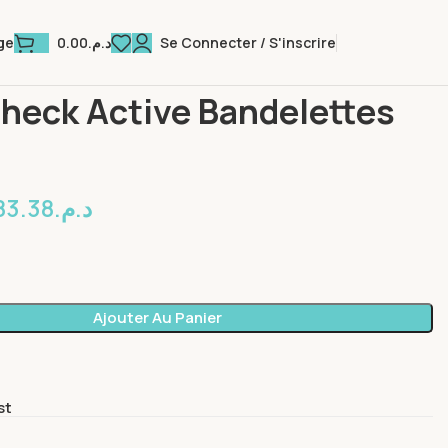
0.00
د.م.
Se Connecter / S'inscrire
ge
 Bien-être
Accu-Check Active Bandelettes x50
heck Active Bandelettes
e
83.38
د.م.
Ajouter Au Panier
st