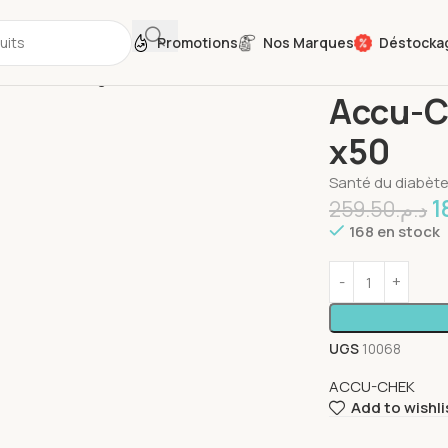
Promotions
Nos Marques
Déstocka
Accueil
Santé et
Accu-C
x50
Santé du diabèt
1
259.50
د.م.
168 en stock
UGS
10068
ACCU-CHEK
Add to wishli