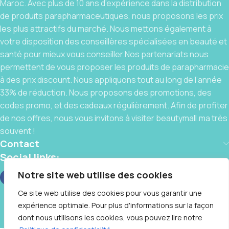
Maroc. Avec plus de 10 ans d’expérience dans la distribution
de produits parapharmaceutiques, nous proposons les prix
les plus attractifs du marché. Nous mettons également à
votre disposition des conseillères spécialisées en beauté et
santé pour mieux vous conseiller.Nos partenariats nous
permettent de vous proposer les produits de parapharmacie
à des prix discount. Nous appliquons tout au long de l’année
33% de réduction. Nous proposons des promotions, des
codes promo, et des cadeaux régulièrement. Afin de profiter
de nos offres, nous vous invitons à visiter beautymall.ma très
souvent !
Contact
Social links:
Notre site web utilise des cookies
Ce site web utilise des cookies pour vous garantir une
expérience optimale. Pour plus d'informations sur la façon
BeautyMall © 2025 By
IT CLUB
❤️, Tous Droits Réservés
dont nous utilisons les cookies, vous pouvez lire notre
A-DERMA —
Contactez-nous