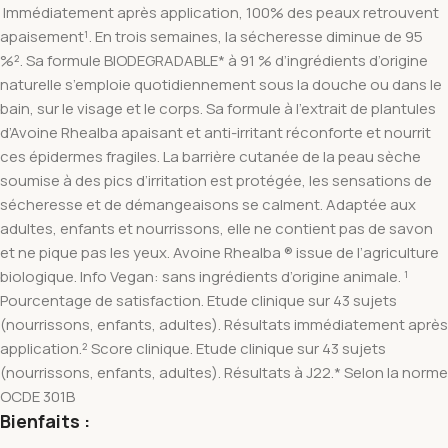
Immédiatement après application, 100% des peaux retrouvent
apaisement¹. En trois semaines, la sécheresse diminue de 95
%². Sa formule BIODEGRADABLE* à 91 % d’ingrédients d’origine
naturelle s’emploie quotidiennement sous la douche ou dans le
bain, sur le visage et le corps. Sa formule à l’extrait de plantules
d’Avoine Rhealba apaisant et anti-irritant réconforte et nourrit
ces épidermes fragiles. La barrière cutanée de la peau sèche
soumise à des pics d’irritation est protégée, les sensations de
sécheresse et de démangeaisons se calment. Adaptée aux
adultes, enfants et nourrissons, elle ne contient pas de savon
et ne pique pas les yeux. Avoine Rhealba ® issue de l’agriculture
biologique. Info Vegan: sans ingrédients d’origine animale. ¹
Pourcentage de satisfaction. Etude clinique sur 43 sujets
(nourrissons, enfants, adultes). Résultats immédiatement après
application.² Score clinique. Etude clinique sur 43 sujets
(nourrissons, enfants, adultes). Résultats à J22.* Selon la norme
OCDE 301B
Bienfaits :