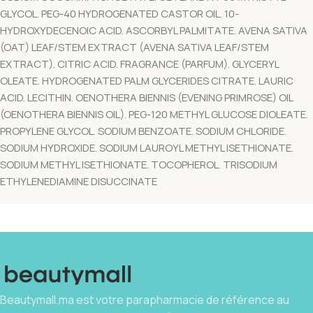
GLYCOL. PEG-40 HYDROGENATED CASTOR OIL. 10-
HYDROXYDECENOIC ACID. ASCORBYL PALMITATE. AVENA SATIVA
(OAT) LEAF/STEM EXTRACT (AVENA SATIVA LEAF/STEM
EXTRACT). CITRIC ACID. FRAGRANCE (PARFUM). GLYCERYL
OLEATE. HYDROGENATED PALM GLYCERIDES CITRATE. LAURIC
ACID. LECITHIN. OENOTHERA BIENNIS (EVENING PRIMROSE) OIL
(OENOTHERA BIENNIS OIL). PEG-120 METHYL GLUCOSE DIOLEATE.
PROPYLENE GLYCOL. SODIUM BENZOATE. SODIUM CHLORIDE.
SODIUM HYDROXIDE. SODIUM LAUROYL METHYL ISETHIONATE.
SODIUM METHYL ISETHIONATE. TOCOPHEROL. TRISODIUM
ETHYLENEDIAMINE DISUCCINATE
Beautymall.ma est votre parapharmacie de référence au