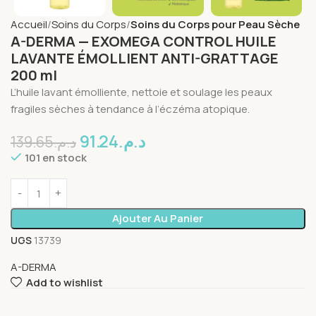
Accueil
Soins du Corps
Soins du Corps pour Peau Sèche
A-DERMA — EXOMEGA CONTROL HUILE
LAVANTE ÉMOLLIENT ANTI-GRATTAGE
200 ml
L’huile lavant émolliente, nettoie et soulage les peaux
fragiles sèches à tendance à l’éczéma atopique.
91.24
د.م.
139.65
د.م.
101 en stock
Ajouter Au Panier
UGS
13739
A-DERMA
Add to wishlist