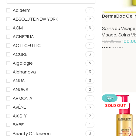
Abiderm
1
DermaDoc Gel 
ABSOLUTE NEW YORK
2
Eclaircissant 
ACM
Soins du Visage
6
Visage
,
Soins V
ACNEPILIA
1
100.0
150.00
د.م.
ACTI CEUTIC
1
UGS
22134
ACURE
3
Algologie
5
Alphanova
3
ANUA
3
ANUBIS
2
ARMONIA
-35%
1
SOLD OUT
AVÈNE
3
AXIS-Y
2
BABE
1
Beauty Of Joseon
3