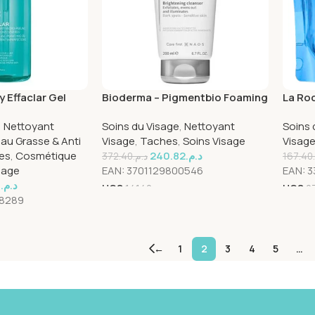
 Effaclar Gel
Bioderma – Pigmentbio Foaming
La Roc
o-Peeling Peau
Cream – 200ml
Lavant
,
Nettoyant
Soins du Visage
,
Nettoyant
Soins 
e | 400ml
au Grasse & Anti
Visage
,
Taches
,
Soins Visage
Visag
es
,
Cosmétique
240.82
د.م.
372.40
د.م.
167.40
sage
EAN:
3701129800546
EAN:
3
0
د.م.
UGS
14142
UGS
2
8289
←
1
2
3
4
5
…