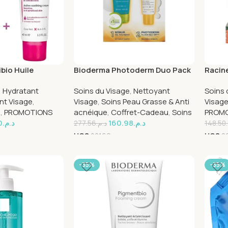
bio Huile
Bioderma Photoderm Duo Pack
Racine
ml+Sensibio
Fluide Max Invisible
Vitam
,
Hydratant
Soins du Visage
,
Nettoyant
Soins 
 40ml Duo Pack
Spf100+Sebium Gel Moussant
Vitam
nt Visage
,
Visage
,
Soins Peau Grasse & Anti
Visag
u
,
PROMOTIONS
acnéique
,
Coffret-Cadeau
,
Soins
PROM
0
د.م.
160.98
د.م.
277.56
د.م.
148.50
UGS
22169
UGS
2
-35%
-35%