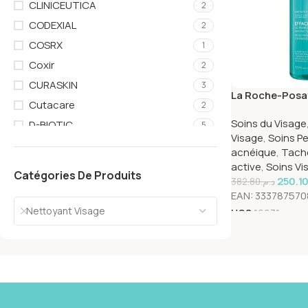
CLINICEUTICA
2
CODEXIAL
2
COSRX
1
Coxir
2
CURASKIN
3
La Roche-Posay
Cutacare
2
Purifiant Micr
Soins du Visage
Grasse Acnéiqu
D-BIOTIC
5
Visage
,
Soins Pe
DCP
3
acnéique
,
Tach
DERCAPI
1
active
,
Soins Vi
Catégories De Produits
250.1
382.80
د.م.
DERMACEUTIC
3
EAN:
333787570
DERMADOC
1
Nettoyant Visage
UGS
16631
Dermaglow
1
DERMAGOR
1
DERMALIFT
4
Dermanege
1
Dermeden
2