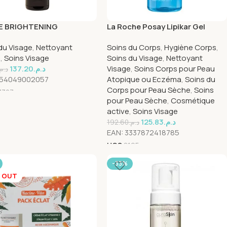
E BRIGHTENING
La Roche Posay Lipikar Gel
SING GEL 118ml
Lavant Peau Sèche | 400ml
du Visage
,
Nettoyant
Soins du Corps
,
Hygiène Corps
,
e
,
Soins Visage
Soins du Visage
,
Nettoyant
137.20
د.م.
Visage
,
Soins Corps pour Peau
د.م.
54049002057
Atopique ou Eczéma
,
Soins du
Corps pour Peau Sèche
,
Soins
3327
pour Peau Sèche
,
Cosmétique
active
,
Soins Visage
125.83
د.م.
192.60
د.م.
EAN:
3337872418785
UGS
8195
-33%
 OUT