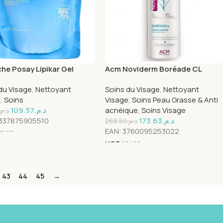
he Posay Lipikar Gel
Acm Noviderm Boréade CL
 400ml Recharge Refill
Crème lavante – 200 ml
du Visage
,
Nettoyant
Soins du Visage
,
Nettoyant
e
,
Soins
Visage
,
Soins Peau Grasse & Anti
109.37
د.م.
acnéique
,
Soins Visage
د.م.
337875905510
173.63
د.م.
268.50
د.م.
EAN:
3760095253022
7595
UGS
13402
43
44
45
→