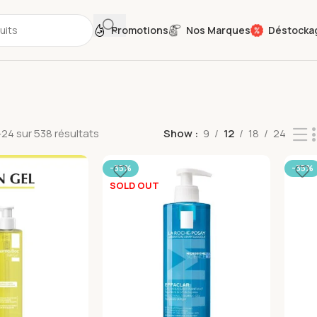
Promotions
Nos Marques
Déstocka
24 sur 538 résultats
Show
9
12
18
24
-35%
-35%
SOLD OUT