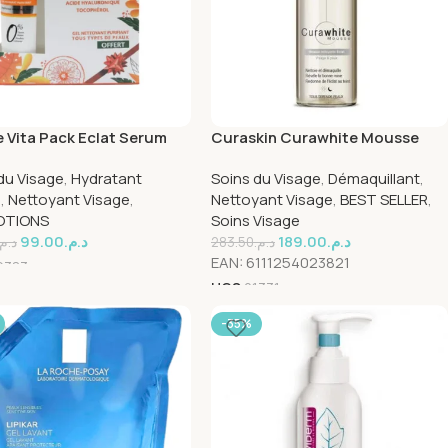
 Vita Pack Eclat Serum
Curaskin Curawhite Mousse
ine C+ Creme Eclat
Nettoyant Eclat 150ml
du Visage
,
Hydratant
Soins du Visage
,
Démaquillant
,
ine C+ Gel Nettoyant
e
,
Nettoyant Visage
,
Nettoyant Visage
,
BEST SELLER
,
OTIONS
Soins Visage
99.00
د.م.
189.00
د.م.
د.م.
283.50
د.م.
EAN:
6111254023821
9383
UGS
21331
-35%