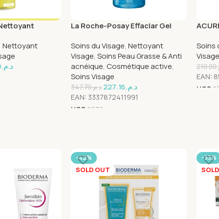
Nettoyant
La Roche-Posay Effaclar Gel
ACUR
200ml
Moussant Peau Grasse
CLEAN
,
Nettoyant
Soins du Visage
,
Nettoyant
Soins 
Acnéique | 400ml
isage
Visage
,
Soins Peau Grasse & Anti
Visag
0
د.م.
acnéique
,
Cosmétique active
,
210.00
Soins Visage
EAN:
8
227.16
د.م.
347.70
د.م.
UGS
2
EAN:
3337872411991
UGS
2636
-42%
-33%
SOLD OUT
SOLD