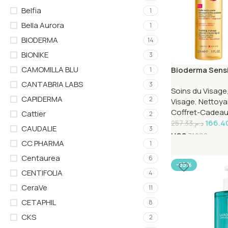
Belfia
1
Bella Aurora
1
BIODERMA
14
BIONIKE
3
CAMOMILLA BLU
Bioderma Sensi
1
Micellaire 150
CANTABRIA LABS
3
Soins du Visage
Defensive Rich
CAPIDERMA
2
Visage
,
Nettoya
Coffret-Cadea
Cattier
2
166.4
257.33
د.م.
CAUDALIE
3
UGS
31292
CC PHARMA
1
Centaurea
6
-35%
CENTIFOLIA
4
CeraVe
11
CETAPHIL
8
CKS
2