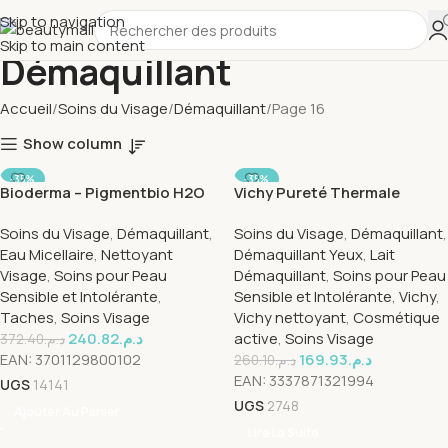
Skip to navigation
Skip to main content
Démaquillant
Accueil
Soins du Visage
Démaquillant
Page 16
Show column
-35%
-35%
Bioderma – Pigmentbio H2O
Vichy Pureté Thermale
SOLD OUT
– 250ml
Démaquillant Intégral 3en1
Soins du Visage
,
Démaquillant
,
Soins du Visage
,
Démaquillant
,
Peau Sensible | 300ml
Eau Micellaire
,
Nettoyant
Démaquillant Yeux
,
Lait
Visage
,
Soins pour Peau
Démaquillant
,
Soins pour Peau
Sensible et Intolérante
,
Sensible et Intolérante
,
Vichy
,
Taches
,
Soins Visage
Vichy nettoyant
,
Cosmétique
240.82
د.م.
active
,
Soins Visage
372.40
د.م.
EAN:
3701129800102
169.93
د.م.
260.10
د.م.
EAN:
3337871321994
UGS
14141
UGS
2748
Ajouter Au Panier
Lire La Suite