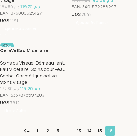
Visage
143.39
د.م.
221.74
د.م.
119.31
د.م.
EAN:
3401572288297
184.50
د.م.
EAN:
3760095251271
UGS
2048
UGS
1191
Ajouter Au Panier
Ajouter Au Panier
-33%
CeraVe Eau Micellaire
SOLD OUT
Démaquillante Hydratante
Soins du Visage
,
Démaquillant
,
Peau Normale à Sèche |
Eau Micellaire
,
Soins pour Peau
295ml
Sèche
,
Cosmétique active
,
Soins Visage
115.20
د.م.
172.80
د.م.
EAN:
3337875597203
UGS
7612
Lire La Suite
←
1
2
3
…
13
14
15
16