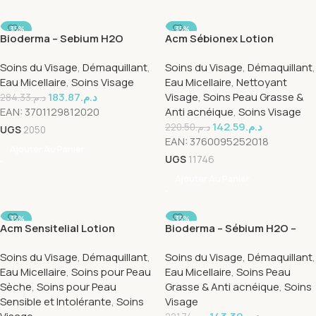
-35%
-35%
Bioderma – Sebium H2O
Acm Sébionex Lotion
Pompe Inversée – 500 ml
micellaire – 250 ml
Soins du Visage
,
Démaquillant
,
Soins du Visage
,
Démaquillant
,
Eau Micellaire
,
Soins Visage
Eau Micellaire
,
Nettoyant
183.87
د.م.
Visage
,
Soins Peau Grasse &
284.33
د.م.
EAN:
3701129812020
Anti acnéique
,
Soins Visage
142.59
د.م.
220.50
د.م.
UGS
2050
EAN:
3760095252018
Ajouter Au Panier
UGS
11746
Ajouter Au Panier
-35%
-35%
Acm Sensitelial Lotion
Bioderma – Sébium H2O –
micellaire – 250 ml
250 ml
Soins du Visage
,
Démaquillant
,
Soins du Visage
,
Démaquillant
,
Eau Micellaire
,
Soins pour Peau
Eau Micellaire
,
Soins Peau
Sèche
,
Soins pour Peau
Grasse & Anti acnéique
,
Soins
Sensible et Intolérante
,
Soins
Visage