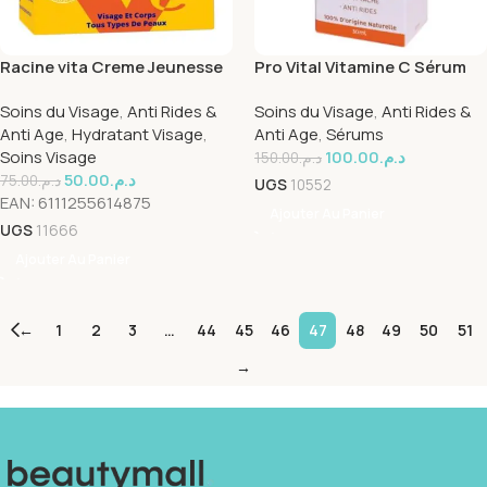
Racine vita Creme Jeunesse
Pro Vital Vitamine C Sérum
Vitamine E 50g
au Collagène – 30 ml
Soins du Visage
,
Anti Rides &
Soins du Visage
,
Anti Rides &
Anti Age
,
Hydratant Visage
,
Anti Age
,
Sérums
Soins Visage
100.00
د.م.
150.00
د.م.
50.00
د.م.
75.00
د.م.
UGS
10552
EAN:
6111255614875
Ajouter Au Panier
UGS
11666
Ajouter Au Panier
←
1
2
3
…
44
45
46
47
48
49
50
51
→