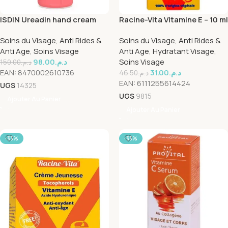
ISDIN Ureadin hand cream
Racine-Vita Vitamine E – 10 ml
Plus Repair 50ml
Soins du Visage
,
Anti Rides &
Soins du Visage
,
Anti Rides &
Anti Age
,
Soins Visage
Anti Age
,
Hydratant Visage
,
98.00
د.م.
Soins Visage
150.00
د.م.
EAN:
8470002610736
31.00
د.م.
46.50
د.م.
EAN:
6111255614424
UGS
14325
UGS
9815
Ajouter Au Panier
Ajouter Au Panier
-33%
-33%