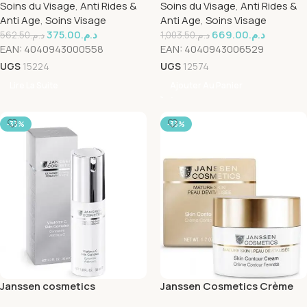
Soins du Visage
,
Anti Rides &
Soins du Visage
,
Anti Rides &
Anti Age
,
Soins Visage
Anti Age
,
Soins Visage
375.00
د.م.
669.00
د.م.
562.50
د.م.
1,003.50
د.م.
EAN:
4040943000558
EAN:
4040943006529
UGS
15224
UGS
12574
Lire La Suite
Ajouter Au Panier
-33%
-33%
Janssen cosmetics
Janssen Cosmetics Crème
Concentre vitaforce C
contour fermeté 50ml