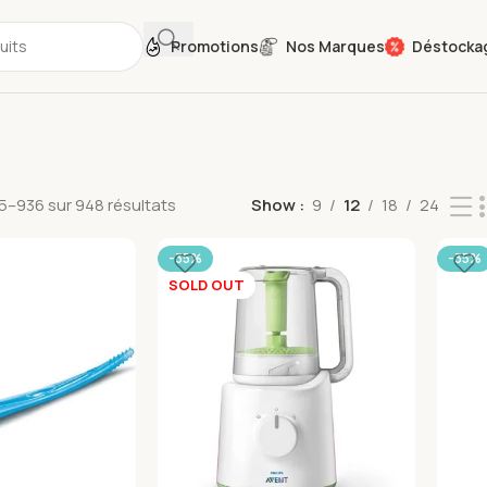
Promotions
Nos Marques
Déstocka
5–936 sur 948 résultats
Show
9
12
18
24
-35%
-35%
SOLD OUT