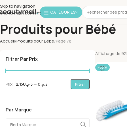
Skip to navigation
CATÉGORIES
Skip to main content
Produits pour Bébé
Accueil
Produits pour Bébé
Page 78
Affichage de 92
Filtrer Par Prix
-35%
Prix :
د.م.2,150
—
د.م.0
Filtrer
Par Marque