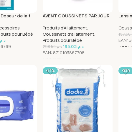
Doseur de lait
AVENT COUSSINETS PAR JOUR
Lansi
anc
60 SCF254/61
d’alla
cessoires
Produits d'Allaitement
,
Coussi
24 uni
oduits pour Bébé
Coussinets d'allaitement
,
157.50
د.م.
Produits pour Bébé
EAN:
5
46769
195.02
د.م.
298.50
د.م.
UGS
1
EAN:
8710103867708
UGS
13731
-33%
-33%