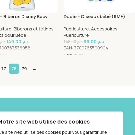
– Biberon Disney Baby
Dodie – Ciseaux bébé (6M+)
 Initiation+ Anti-colique
ulture
,
Biberons et tétines
,
Puériculture
,
Accessoires
3 (6M +) – 330 ml
ts pour Bébé
Puericulture
149.00
د.م.
99.00
د.م.
د.م.
148.50
د.م.
700763536958
EAN:
3700763500904
1107
UGS
9804
77
78
79
→
Social links:
Notre site web utilise des cookies
 10 87
Ce site web utilise des cookies pour vous garantir une