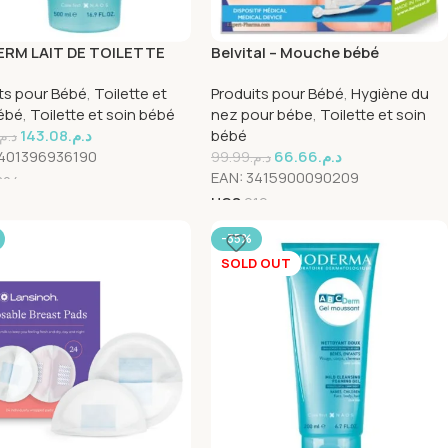
RM LAIT DE TOILETTE
Belvital – Mouche bébé
L
ts pour Bébé
,
Toilette et
Produits pour Bébé
,
Hygiène du
ébé
,
Toilette et soin bébé
nez pour bébe
,
Toilette et soin
143.08
د.م.
bébé
د.م.
401396936190
66.66
د.م.
99.99
د.م.
EAN:
3415900090209
804
UGS
919
-35%
SOLD OUT