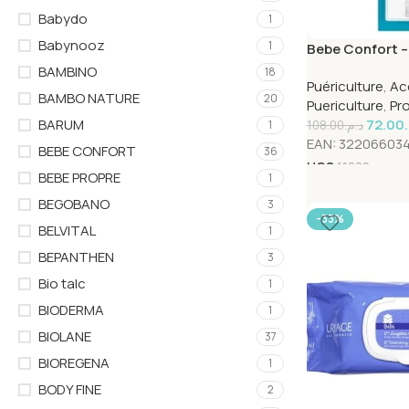
Babydo
1
Babynooz
1
Bebe Confort – 
de voyage – Bl
BAMBINO
18
Puériculture
,
Ac
BAMBO NATURE
20
Puericulture
,
Pr
72.00
BARUM
108.00
د.م.
1
EAN:
32206603
BEBE CONFORT
36
UGS
11882
BEBE PROPRE
1
BEGOBANO
3
-33%
BELVITAL
1
BEPANTHEN
3
Bio talc
1
BIODERMA
1
BIOLANE
37
BIOREGENA
1
BODY FINE
2