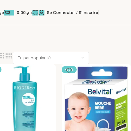
0.00
د.م.
Se Connecter / S'inscrire
ge
-33%