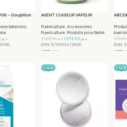
/06 – Goupillon
AVENT CUISEUR VAPEUR
ABCDE
PHILIPS AVENT SCF870/22
500 M
osse biberons
,
Puériculture
,
Accessoires
Produi
ébé
Puericulture
,
Produits pour Bébé
bain b
2
د.م.
1,978.62
د.م.
3,028.50
د.م.
219.00
6156
EAN:
8710103472636
EAN:
3
UGS
1805
UGS
7
-35%
-33%