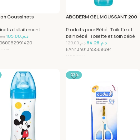
noh Coussinets
ABCDERM GEL MOUSSANT 200
itement jetable Blue Lock –
ML
nets d'allaitement
Produits pour Bébé
,
Toilette et
tés
105.00
د.م.
bain bébé
,
Toilette et soin bébé
د.م.
060062991420
84.28
د.م.
129.00
د.م.
EAN:
3401345568694
4446
UGS
7814
-33%