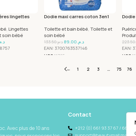
ères lingettes
Dodie maxi carres coton 3en1
Dodie 
0
60pcs
Mickey
ébé
,
Lingettes
Toilette et bain bébé
,
Toilette et
Puéric
débit 
et soin bébé
soin bébé
Produi
د..
89.00
د.م.
133.50
د.م.
223.50
8757
EAN:
3700763537146
EAN:
3
UGS
11305
UGS
1
←
1
2
3
…
75
76
Contact
c. Avec plus de 10 ans
+212 (0) 661 93 37 67 / 662 69
support@beautymall.ma
tiques, nous proposons les