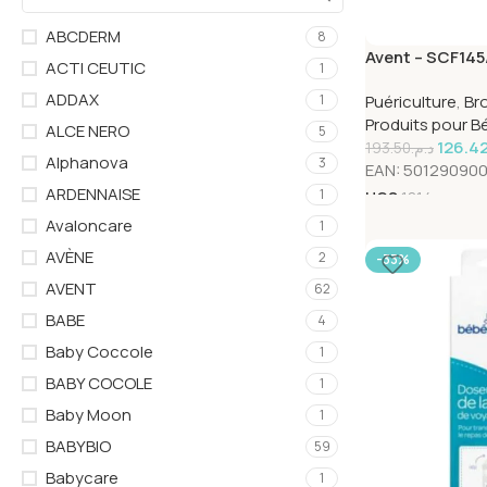
ABCDERM
8
Avent – SCF145
ACTI CEUTIC
1
pour Biberon
ADDAX
Puériculture
,
Br
1
Produits pour B
ALCE NERO
5
126.4
193.50
د.م.
Alphanova
3
EAN:
501290900
ARDENNAISE
1
UGS
1814
Avaloncare
1
AVÈNE
2
-33%
AVENT
62
BABE
4
Baby Coccole
1
BABY COCOLE
1
Baby Moon
1
BABYBIO
59
Babycare
1