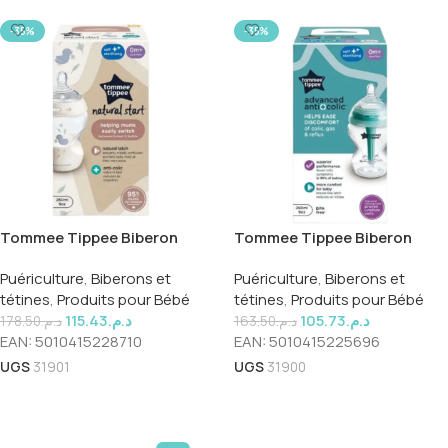
-35%
-35%
Tommee Tippee Biberon
Tommee Tippee Biberon
Natural Start 260ml +0m Ref
Anti-Colic Decor 260ml +0m
Puériculture
,
Biberons et
Puériculture
,
Biberons et
422871 P1
Ref 42256987
tétines
,
Produits pour Bébé
tétines
,
Produits pour Bébé
115.43
د.م.
105.73
د.م.
178.50
د.م.
163.50
د.م.
EAN:
5010415228710
EAN:
5010415225696
UGS
31901
UGS
31900
Ajouter Au Panier
Ajouter Au Panier