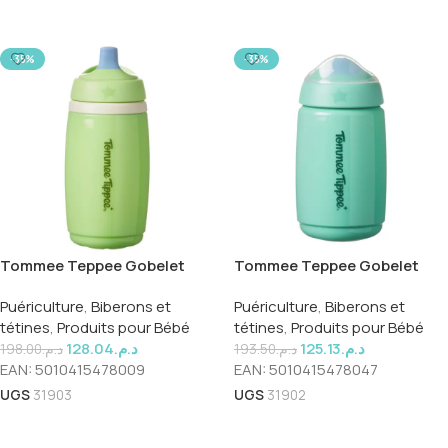
Ajouter Au Panier
Ajouter Au Panier
-35%
-35%
Tommee Teppee Gobelet
Tommee Teppee Gobelet
Actif 12mois 266ml
Enfant 12 mois 390ml
Puériculture
,
Biberons et
Puériculture
,
Biberons et
tétines
,
Produits pour Bébé
tétines
,
Produits pour Bébé
128.04
د.م.
125.13
د.م.
198.00
د.م.
193.50
د.م.
EAN:
5010415478009
EAN:
5010415478047
UGS
31903
UGS
31902
Ajouter Au Panier
Ajouter Au Panier