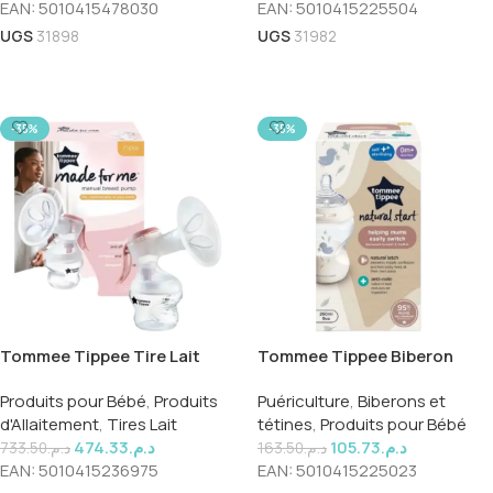
EAN:
5010415478030
EAN:
5010415225504
UGS
31898
UGS
31982
Ajouter Au Panier
Ajouter Au Panier
-35%
-35%
Tommee Tippee Tire Lait
Tommee Tippee Biberon
Manuel Ref 423697
Natural Start Decor 260ml
Produits pour Bébé
,
Produits
Puériculture
,
Biberons et
+0m Ref 42250206
d'Allaitement
,
Tires Lait
tétines
,
Produits pour Bébé
474.33
د.م.
105.73
د.م.
733.50
د.م.
163.50
د.م.
EAN:
5010415236975
EAN:
5010415225023