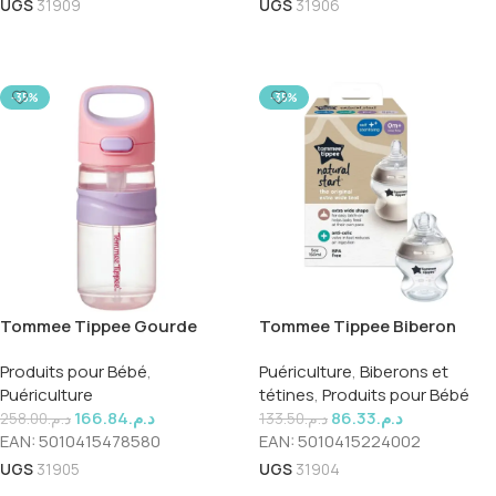
UGS
31909
UGS
31906
Ajouter Au Panier
Ajouter Au Panier
-35%
-35%
Tommee Tippee Gourde
Tommee Tippee Biberon
Paille 18m 500ml Ref
Natural Start 150ml +0m Ref
Produits pour Bébé
,
Puériculture
,
Biberons et
44785801
42240091
Puériculture
tétines
,
Produits pour Bébé
166.84
د.م.
86.33
د.م.
258.00
د.م.
133.50
د.م.
EAN:
5010415478580
EAN:
5010415224002
UGS
31905
UGS
31904