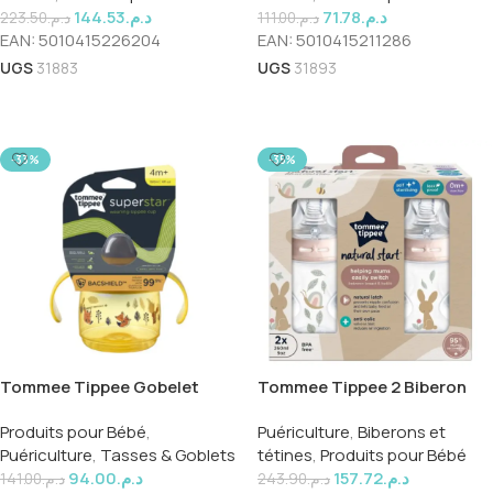
144.53
د.م.
71.78
د.م.
223.50
د.م.
111.00
د.م.
EAN:
5010415226204
EAN:
5010415211286
UGS
31883
UGS
31893
Ajouter Au Panier
Ajouter Au Panier
-33%
-35%
Tommee Tippee Gobelet
Tommee Tippee 2 Biberon
Debutant 4Mois+ 150ml
Natural Start 260ml Decor
Produits pour Bébé
,
Puériculture
,
Biberons et
Fille Ref 42255006
Puériculture
,
Tasses & Goblets
tétines
,
Produits pour Bébé
94.00
د.م.
157.72
د.م.
141.00
د.م.
243.90
د.م.