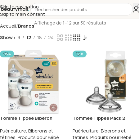
Skip to navigation
Skip to main content
Affichage de 1–12 sur 30 résultats
Accueil
Brands
Show
9
12
18
24
-35%
-35%
Tomme Tippee Biberon
Tommee Tippee Pack 2
Natural Start 2x340ml
Tetines Debit Rapide
Puériculture
,
Biberons et
Puériculture
,
Biberons et
tétines
,
Produits pour Bébé
tétines
,
Produits pour Bébé