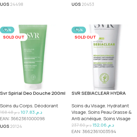
UGS
24498
UGS
20453
Lire La Suite
Lire La Suite
-36%
-36%
SOLD OUT
SOLD OUT
Svr Spirial Deo Douche 200ml
SVR SEBIACLEAR HYDRA
40ML
Soins du Corps
,
Déodorant
Soins du Visage
,
Hydratant
107.83
د.م.
Visage
,
Soins Peau Grasse &
168.48
د.م.
EAN:
3662361000098
Anti acnéique
,
Soins Visage
152.06
د.م.
237.60
د.م.
UGS
20124
EAN:
3662361003594
Lire La Suite