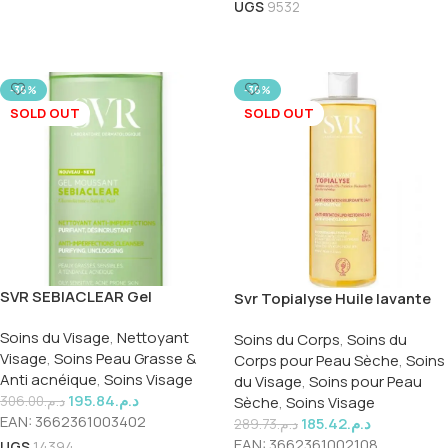
UGS
9532
Lire La Suite
-36%
-36%
SOLD OUT
SOLD OUT
SVR SEBIACLEAR Gel
Svr Topialyse Huile lavante
Moussant 400 ML
400ml
Soins du Visage
,
Nettoyant
Soins du Corps
,
Soins du
Visage
,
Soins Peau Grasse &
Corps pour Peau Sèche
,
Soins
Anti acnéique
,
Soins Visage
du Visage
,
Soins pour Peau
195.84
د.م.
Sèche
,
Soins Visage
306.00
د.م.
EAN:
3662361003402
185.42
د.م.
289.73
د.م.
EAN:
3662361002108
UGS
14394