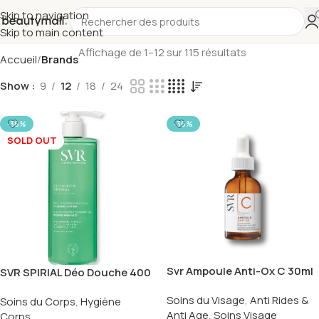
Skip to navigation
Skip to main content
Affichage de 1–12 sur 115 résultats
Accueil
Brands
Show
9
12
18
24
-36%
-36%
SOLD OUT
Svr Ampoule Anti-Ox C 30ml
SVR SPIRIAL Déo Douche 400
ML
Soins du Visage
,
Anti Rides &
Soins du Corps
,
Hygiène
Anti Age
,
Soins Visage
Corps