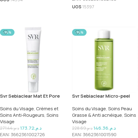
UGS
15397
Lire La Suite
Lire La Suite
-36%
-36%
Svr Sebiaclear Mat Et Pore
Svr Sebiaclear Micro-peel
40ml
150ml
Soins du Visage
,
Crèmes et
Soins du Visage
,
Soins Peau
Soins Anti-Rougeurs
,
Soins
Grasse & Anti acnéique
,
Soins
Visage
Visage
173.72
د.م.
146.36
د.م.
271.44
د.م.
228.69
د.م.
EAN:
3662361002726
EAN:
3662361001590