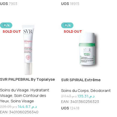
UGS
7903
UGS
18915
Ajouter Au Panier
Ajouter Au Panier
-36%
-36%
SOLD OUT
SOLD OUT
SVR PALPEBRAL By Topialyse
SVR SPIRIAL Extrême
Crème 15ML
Traitement Détranspirant
Soins du Visage
,
Hydratant
Soins du Corps
,
Déodorant
INTENSIF 20 ML
Visage
,
Soin Contour des
135.31
د.م.
211.43
د.م.
Yeux
,
Soins Visage
EAN:
3401360256323
144.67
د.م.
226.05
د.م.
UGS
12418
EAN:
3401060256340
Lire La Suite