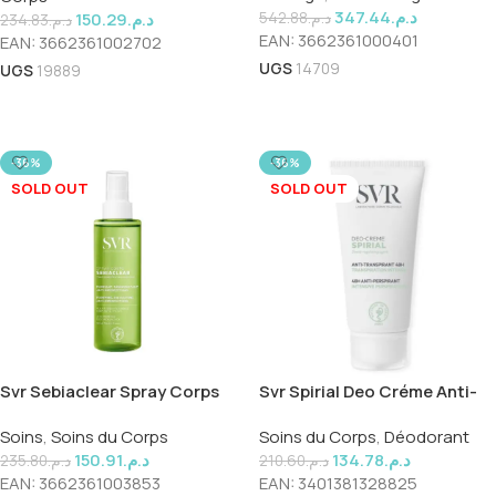
347.44
د.م.
150.29
د.م.
542.88
د.م.
234.83
د.م.
EAN:
3662361000401
EAN:
3662361002702
UGS
14709
UGS
19889
Ajouter Au Panier
Lire La Suite
-36%
-36%
SOLD OUT
SOLD OUT
Svr Sebiaclear Spray Corps
Svr Spirial Deo Créme Anti-
150ml
transpirant 50ml
Soins
,
Soins du Corps
Soins du Corps
,
Déodorant
150.91
د.م.
134.78
د.م.
235.80
د.م.
210.60
د.م.
EAN:
3662361003853
EAN:
3401381328825