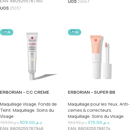
EAN:
8809255787160
UGS
24047
UGS
25037
Ajouter Au Panier
Ajouter Au Panier
-33%
-33%
ERBORIAN – CC CREME
ERBORIAN – SUPER BB
PORCELAIN 40ML
CONCEALER DORE 10ML
Maquillage Visage
,
Fonds de
Maquillage pour les Yeux
,
Anti-
Teint
,
Maquillage
,
Soins du
cernes & correcteurs
,
Visage
Maquillage
,
Soins du Visage
509.00
د.م.
375.00
د.م.
763.50
د.م.
562.50
د.م.
EAN:
8809255787948
EAN:
8809255788174