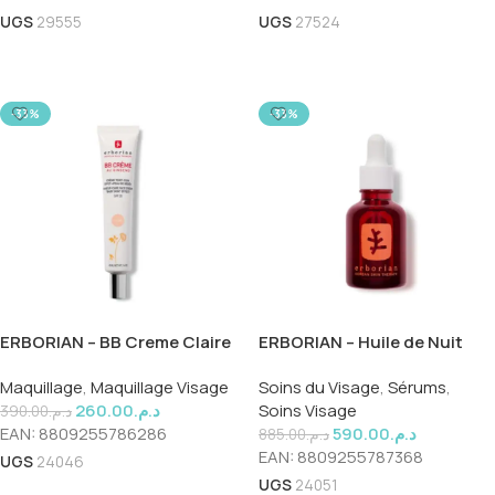
UGS
29555
UGS
27524
Ajouter Au Panier
Ajouter Au Panier
-33%
-33%
ERBORIAN – BB Creme Claire
ERBORIAN – Huile de Nuit
15ml
Multi-Perfectrice Skin
Maquillage
,
Maquillage Visage
Soins du Visage
,
Sérums
,
Therapy 30ml
260.00
د.م.
Soins Visage
390.00
د.م.
EAN:
8809255786286
590.00
د.م.
885.00
د.م.
EAN:
8809255787368
UGS
24046
UGS
24051
Ajouter Au Panier