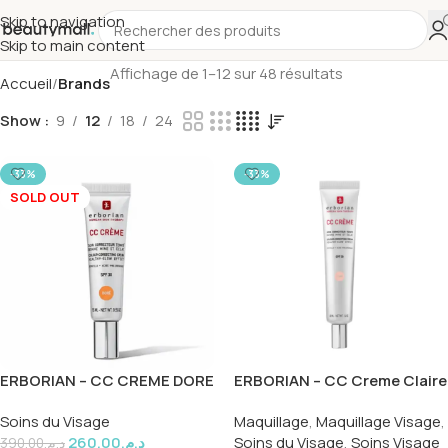
Skip to navigation
Skip to main content
Affichage de 1–12 sur 48 résultats
Accueil
Brands
Show
9
12
18
24
-33%
-33%
SOLD OUT
ERBORIAN – CC CREME DORE
ERBORIAN – CC Creme Claire
15ML
15ml
Soins du Visage
Maquillage
,
Maquillage Visage
,
260.00
د.م.
Soins du Visage
,
Soins Visage
390.00
د.م.