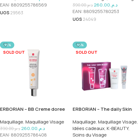
EAN:
8809255786569
260.00
د.م.
390.00
د.م.
EAN:
8809255780253
UGS
29563
UGS
24049
Lire La Suite
Ajouter Au Panier
-33%
-33%
SOLD OUT
SOLD OUT
ERBORIAN – BB Creme doree
ERBORIAN – The daily Skin
15ml
boost
Maquillage
,
Maquillage Visage
Maquillage
,
Maquillage Visage
,
260.00
د.م.
Idées cadeaux
,
K-BEAUTY
,
390.00
د.م.
EAN:
8809255786408
Soins du Visage