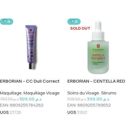
Ajouter Au Panier
-33%
-33%
SOLD OUT
ERBORIAN – CC Dull Correct
ERBORIAN – CENTELLA RED
45ml
SERUM 30ML
Maquillage
,
Maquillage Visage
Soins du Visage
,
Sérums
509.00
د.م.
399.00
د.م.
763.50
د.م.
598.50
د.م.
EAN:
8809255784282
EAN:
8809255789652
UGS
23726
UGS
31621
Ajouter Au Panier
Lire La Suite