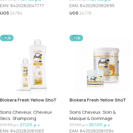
EAN:
8420282047777
EAN:
8420282062695
UGS
24784
UGS
24776
Ajouter Au Panier
Ajouter Au Panier
-33%
-33%
Biokera Fresh Yellow ShoT
Biokera Fresh Yellow ShoT
Shampoing 300ml
Masque 250ml
Soins Cheveux
,
Cheveux
Soins Cheveux
,
Soin &
Secs
,
Shampoing
Masque & Gommage
211.00
د.م.
261.00
د.م.
316.50
د.م.
391.50
د.م.
EAN:
8420282061063
EAN:
8420282061094