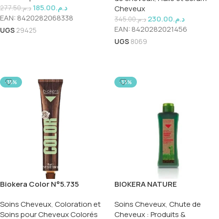
185.00
د.م.
Cheveux
277.50
د.م.
EAN:
8420282068338
230.00
د.م.
345.00
د.م.
EAN:
8420282021456
UGS
29425
UGS
8069
Ajouter Au Panier
Ajouter Au Panier
-35%
-33%
Biokera Color N°5.735
BIOKERA NATURE
SHAMPOOING ANTI CHUTE
Soins Cheveux
,
Coloration et
Soins Cheveux
,
Chute de
300ML
Soins pour Cheveux Colorés
Cheveux : Produits &