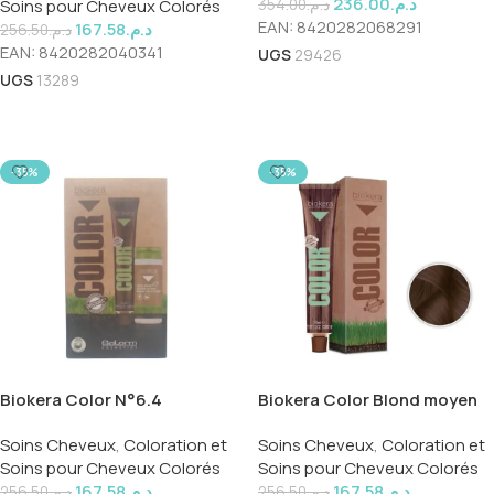
236.00
د.م.
Soins pour Cheveux Colorés
354.00
د.م.
EAN:
8420282068291
167.58
د.م.
256.50
د.م.
EAN:
8420282040341
UGS
29426
UGS
13289
Ajouter Au Panier
Lire La Suite
-35%
-35%
Biokera Color N°6.4
Biokera Color Blond moyen
brun naturel N°7.70
Soins Cheveux
,
Coloration et
Soins Cheveux
,
Coloration et
Soins pour Cheveux Colorés
Soins pour Cheveux Colorés
167.58
د.م.
167.58
د.م.
256.50
د.م.
256.50
د.م.