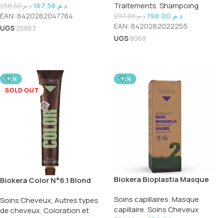
167.58
د.م.
Traitements
,
Shampoing
256.50
د.م.
EAN:
8420282047784
198.00
د.م.
297.00
د.م.
EAN:
8420282022255
UGS
20863
UGS
8068
Ajouter Au Panier
Ajouter Au Panier
-35%
-33%
SOLD OUT
Biokera Bioplastia Masque
Biokera Color N°6.1 Blond
200ml
Foncé
Soins capillaires
,
Masque
Soins Cheveux
,
Autres types
capillaire
,
Soins Cheveux
de cheveux
,
Coloration et