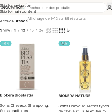
Skip to navigation
Skip to main content
Affichage de 1–12 sur 89 résultats
Accueil
Brands
Show
9
12
18
24
-33%
-33%
Biokera Bioplastia
BIOKERA NATURE
Shampoing 300ml
ARGANOLOGY SERUM 60ML
Soins Cheveux
,
Shampoing
,
Soins Cheveux
,
Autres types
Soins capillaires
de cheveux
,
Huile et Sérum