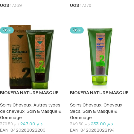
UGS
17369
UGS
17370
Ajouter Au Panier
Ajouter Au Panier
-33%
-33%
BIOKERA NATURE MASQUE
BIOKERA NATURE MASQUE
CHEVEUX TRAITÉS 200ML
HYDRATANT 200ML
Soins Cheveux
,
Autres types
Soins Cheveux
,
Cheveux
de cheveux
,
Soin & Masque &
Secs
,
Soin & Masque &
Gommage
Gommage
247.00
د.م.
233.00
د.م.
370.50
د.م.
349.50
د.م.
EAN:
8420282022200
EAN:
8420282022194