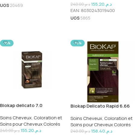
155.20
د.م.
240.00
د.م.
UGS
20469
EAN:
8030243019400
Ajouter Au Panier
UGS
5865
Ajouter Au Panier
-35%
-34%
Biokap delicato 7.0
Biokap Delicato Rapid 6.66
Soins Cheveux
,
Coloration et
Soins Cheveux
,
Coloration et
Soins pour Cheveux Colorés
Soins pour Cheveux Colorés
155.20
د.م.
158.40
د.م.
240.00
د.م.
240.00
د.م.