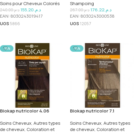
Soins pour Cheveux Colorés
Shampoing
155.20
د.م.
176.22
د.م.
240.00
د.م.
267.00
د.م.
EAN:
8030243019417
EAN:
8030243000538
UGS
5866
UGS
12057
Ajouter Au Panier
Ajouter Au Panier
-35%
-35%
Biokap nutricolor 4.06
Biokap nutricolor 7.1
Soins Cheveux
,
Autres types
Soins Cheveux
,
Autres types
de cheveux
,
Coloration et
de cheveux
,
Coloration et