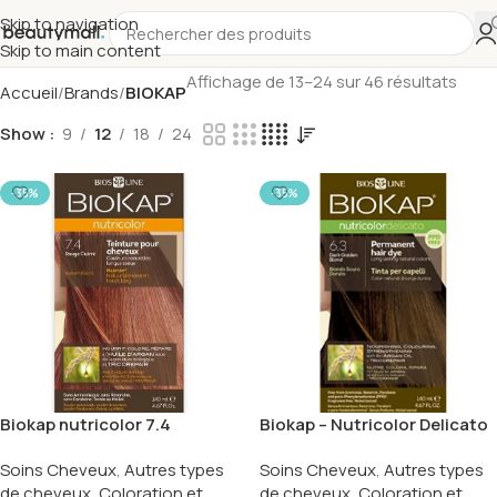
Skip to navigation
Skip to main content
Affichage de 13–24 sur 46 résultats
Accueil
Brands
BIOKAP
Show
9
12
18
24
-35%
-35%
Biokap nutricolor 7.4
Biokap – Nutricolor Delicato
6.3 Blond foncé doré
Soins Cheveux
,
Autres types
Soins Cheveux
,
Autres types
de cheveux
,
Coloration et
de cheveux
,
Coloration et