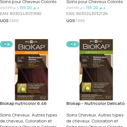
Soins pour Cheveux Colorés
Soins pour Cheveux Colorés
155.20
د.م.
155.20
د.م.
240.00
د.م.
240.00
د.م.
EAN:
8030243031990
EAN:
8030243032126
UGS
5886
UGS
5888
Ajouter Au Panier
Ajouter Au Panier
-35%
-35%
Biokap nutricolor 6.46
Biokap – Nutricolor Delicato
5.05 Châtain noisette
Soins Cheveux
,
Autres types
Soins Cheveux
,
Autres types
de cheveux
,
Coloration et
de cheveux
,
Coloration et
Soins pour Cheveux Colorés
Soins pour Cheveux Colorés