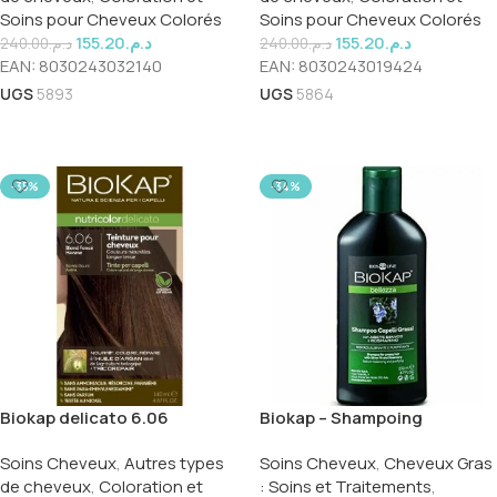
Soins pour Cheveux Colorés
Soins pour Cheveux Colorés
155.20
د.م.
155.20
د.م.
240.00
د.م.
240.00
د.م.
EAN:
8030243032140
EAN:
8030243019424
UGS
5893
UGS
5864
Ajouter Au Panier
Ajouter Au Panier
-35%
-34%
Biokap delicato 6.06
Biokap – Shampoing
Cheveux gras – 200 ml
Soins Cheveux
,
Autres types
Soins Cheveux
,
Cheveux Gras
de cheveux
,
Coloration et
: Soins et Traitements
,