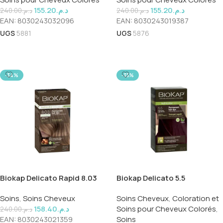
155.20
د.م.
155.20
د.م.
240.00
د.م.
240.00
د.م.
EAN:
8030243032096
EAN:
8030243019387
UGS
5881
UGS
5876
Ajouter Au Panier
Ajouter Au Panier
-34%
-35%
Biokap Delicato Rapid 8.03
Biokap Delicato 5.5
Soins
,
Soins Cheveux
Soins Cheveux
,
Coloration et
158.40
د.م.
Soins pour Cheveux Colorés
,
240.00
د.م.
EAN:
8030243021359
Soins