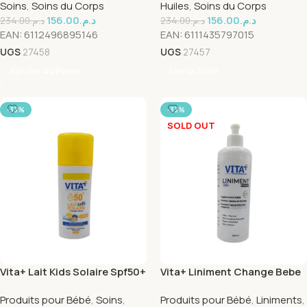
Soins
,
Soins du Corps
Huiles
,
Soins du Corps
156.00
د.م.
156.00
د.م.
234.00
د.م.
234.00
د.م.
EAN:
6112496895146
EAN:
6111435797015
UGS
27458
UGS
27457
Ajouter Au Panier
Lire La Suite
-33%
-33%
SOLD OUT
Vita+ Lait Kids Solaire Spf50+
Vita+ Liniment Change Bebe
150ml
500ml
Produits pour Bébé
,
Soins
,
Produits pour Bébé
,
Liniments
,