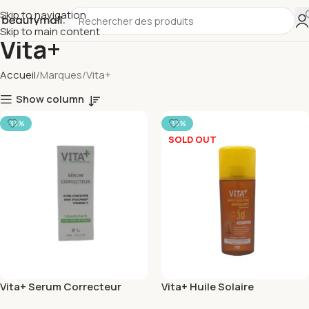
Skip to navigation
Skip to main content
Vita+
Accueil
Marques
Vita+
Show column
-33%
-33%
SOLD OUT
Vita+ Serum Correcteur
Vita+ Huile Solaire
30ml
Bronzante Spf30+ 150ml