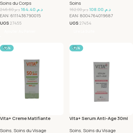
Soins du Corps
Soins
164.40
د.م.
108.00
د.م.
246.60
د.م.
162.00
د.م.
EAN:
6111436790015
EAN:
8004764019687
UGS
27455
UGS
27454
Ajouter Au Panier
Lire La Suite
-33%
-33%
Vita+ Creme Matifiante
Vita+ Serum Anti-Age 30ml
Spf50+ 50ml
Soins
,
Soins du Visage
Soins
,
Soins du Visage