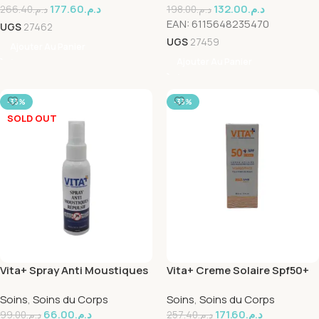
177.60
د.م.
132.00
د.م.
266.40
د.م.
198.00
د.م.
EAN:
6115648235470
UGS
27462
UGS
27459
Ajouter Au Panier
Ajouter Au Panier
-33%
-33%
SOLD OUT
Vita+ Spray Anti Moustiques
Vita+ Creme Solaire Spf50+
Repulsif 60ml
50ml
Soins
,
Soins du Corps
Soins
,
Soins du Corps
66.00
د.م.
171.60
د.م.
99.00
د.م.
257.40
د.م.