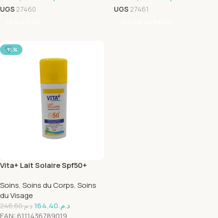
UGS
27460
UGS
27461
Lire La Suite
Ajouter Au Panier
-33%
Vita+ Lait Solaire Spf50+
150ml
Soins
,
Soins du Corps
,
Soins
du Visage
164.40
د.م.
246.60
د.م.
EAN:
6111436789019