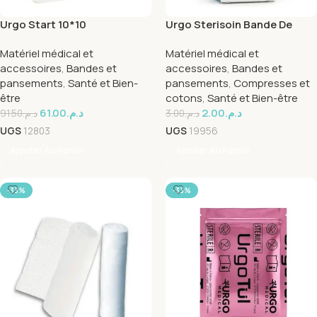
Urgo Start 10*10
Urgo Sterisoin Bande De
Gaze 3mx7cm
Matériel médical et
Matériel médical et
accessoires
,
Bandes et
accessoires
,
Bandes et
pansements
,
Santé et Bien-
pansements
,
Compresses et
être
cotons
,
Santé et Bien-être
61.00
د.م.
2.00
د.م.
91.50
د.م.
3.00
د.م.
UGS
12803
UGS
19956
Ajouter Au Panier
Ajouter Au Panier
-33%
-33%