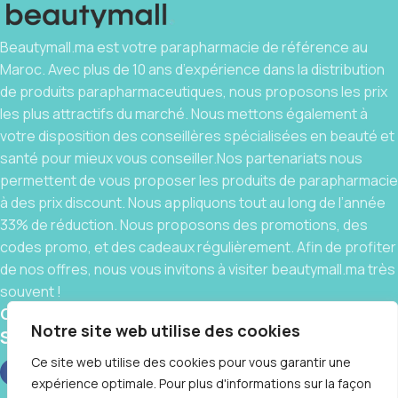
Beautymall.ma est votre parapharmacie de référence au
Maroc. Avec plus de 10 ans d’expérience dans la distribution
de produits parapharmaceutiques, nous proposons les prix
les plus attractifs du marché. Nous mettons également à
votre disposition des conseillères spécialisées en beauté et
santé pour mieux vous conseiller.Nos partenariats nous
permettent de vous proposer les produits de parapharmacie
à des prix discount. Nous appliquons tout au long de l’année
33% de réduction. Nous proposons des promotions, des
codes promo, et des cadeaux régulièrement. Afin de profiter
de nos offres, nous vous invitons à visiter beautymall.ma très
souvent !
Contact
Notre site web utilise des cookies
Social links:
Ce site web utilise des cookies pour vous garantir une
expérience optimale. Pour plus d'informations sur la façon