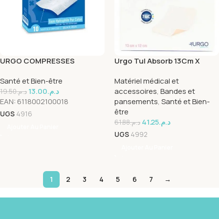
URGO COMPRESSES
Urgo Tul Absorb 13Cm X
STÉRILES DE GAZE
12Cm Unité
Santé et Bien-être
Matériel médical et
20cmX20cm
13.00
د.م.
accessoires
,
Bandes et
19.50
د.م.
EAN:
6118002100018
pansements
,
Santé et Bien-
être
UGS
4916
41.25
د.م.
61.88
د.م.
Ajouter Au Panier
UGS
4992
Ajouter Au Panier
1
2
3
4
5
6
7
→