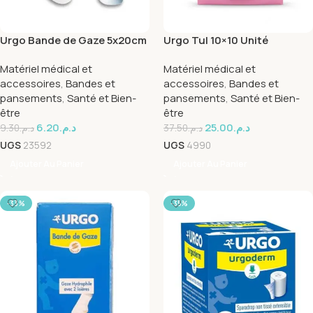
Urgo Bande de Gaze 5x20cm
Urgo Tul 10×10 Unité
Matériel médical et
Matériel médical et
accessoires
,
Bandes et
accessoires
,
Bandes et
pansements
,
Santé et Bien-
pansements
,
Santé et Bien-
être
être
6.20
د.م.
25.00
د.م.
9.30
د.م.
37.50
د.م.
UGS
23592
UGS
4990
Ajouter Au Panier
Ajouter Au Panier
-33%
-35%