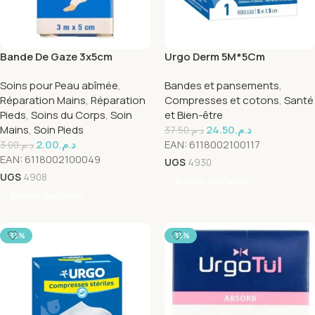
Bande De Gaze 3x5cm
Urgo Derm 5M*5Cm
Soins pour Peau abîmée
,
Bandes et pansements
,
Réparation Mains
,
Réparation
Compresses et cotons
,
Santé
Pieds
,
Soins du Corps
,
Soin
et Bien-être
Mains
,
Soin Pieds
24.50
د.م.
37.50
د.م.
2.00
د.م.
EAN:
6118002100117
3.00
د.م.
EAN:
6118002100049
UGS
4930
UGS
4908
Ajouter Au Panier
Ajouter Au Panier
-33%
-33%