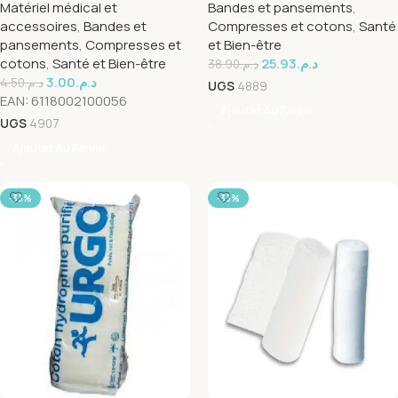
Matériel médical et
Bandes et pansements
,
accessoires
,
Bandes et
Compresses et cotons
,
Santé
pansements
,
Compresses et
et Bien-être
cotons
,
Santé et Bien-être
25.93
د.م.
38.90
د.م.
3.00
د.م.
4.50
د.م.
UGS
4889
EAN:
6118002100056
Ajouter Au Panier
UGS
4907
Ajouter Au Panier
-33%
-33%