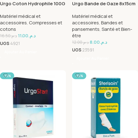
Urgo Coton Hydrophile 100G
Urgo Bande de Gaze 8x15cm
Matériel médical et
Matériel médical et
accessoires
,
Compresses et
accessoires
,
Bandes et
cotons
pansements
,
Santé et Bien-
11.00
د.م.
être
16.50
د.م.
8.00
د.م.
12.00
د.م.
UGS
4921
UGS
23591
Ajouter Au Panier
Ajouter Au Panier
-33%
-33%