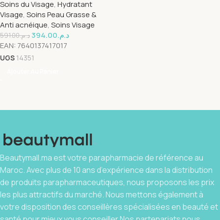
Soins du Visage
,
Hydratant
Visage
,
Soins Peau Grasse &
Anti acnéique
,
Soins Visage
394.00
د.م.
591.00
د.م.
EAN:
7640137417017
UGS
14351
Ajouter Au Panier
Beautymall.ma est votre parapharmacie de référence au
Maroc. Avec plus de 10 ans d’expérience dans la distribution
de produits parapharmaceutiques, nous proposons les prix
les plus attractifs du marché. Nous mettons également à
votre disposition des conseillères spécialisées en beauté et
santé pour mieux vous conseiller.Nos partenariats nous