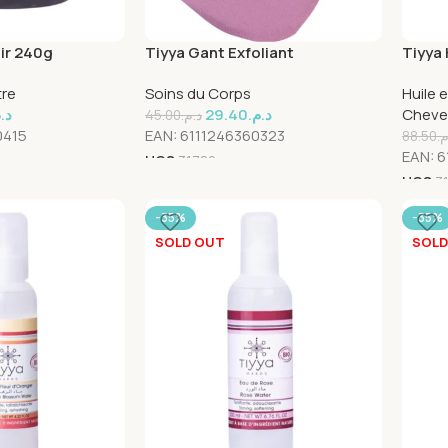
ir 240g
Tiyya Gant Exfoliant
Tiyya
D’abr
tre
Soins du Corps
Huile 
د.
29.40
د.م.
Cheve
45.00
د.م.
0415
EAN:
6111246360323
88.50
.م
EAN:
6
UGS
31780
UGS
3
-35%
-35%
SOLD OUT
SOLD