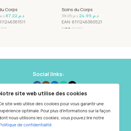
ale
D’olive
du Corps
Soins du Corps
87.22
د.م.
24.99
د.م.
د.م.
38.25
د.م.
111246361511
EAN:
6111246360521
1775
UGS
31773
→
Social links:
 10 87
Notre site web utilise des cookies
Samedi : 9h à
Ce site web utilise des cookies pour vous garantir une
expérience optimale. Pour plus d'informations sur la façon
dont nous utilisons les cookies, vous pouvez lire notre
Politique de confidentialité