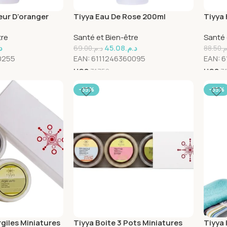
eur D’oranger
Tiyya Eau De Rose 200ml
Tiyya
60ml
tre
Santé et Bien-être
Santé 
.
45.08
د.م.
69.00
د.م.
88.50
.م
0255
EAN:
6111246360095
EAN:
6
UGS
31758
UGS
3
-35%
-35%
rgiles Miniatures
Tiyya Boite 3 Pots Miniatures
Tiyya