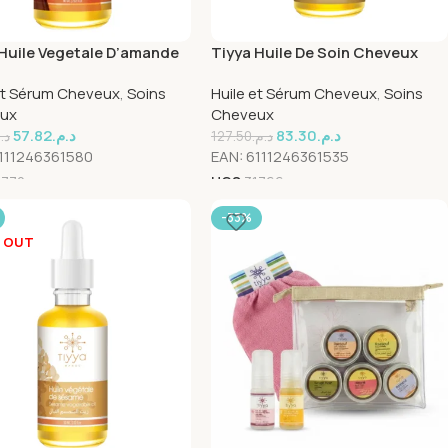
 Huile Vegetale D’amande
Tiyya Huile De Soin Cheveux
icot 60ml
60ml
et Sérum Cheveux
,
Soins
Huile et Sérum Cheveux
,
Soins
ux
Cheveux
57.82
د.م.
83.30
د.م.
د.
127.50
د.م.
111246361580
EAN:
6111246361535
1770
UGS
31766
-33%
 OUT