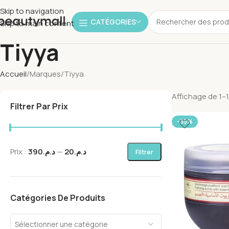
Skip to navigation
CATÉGORIES
Skip to main content
Tiyya
Accueil
Marques
Tiyya
Affichage de 1–1
Filtrer Par Prix
-35%
Prix :
د.م.390
—
د.م.20
Filtrer
Catégories De Produits
Sélectionner une catégorie