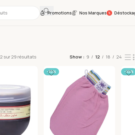
Promotions
Nos Marques
Déstocka
2 sur 29 résultats
Show
9
12
18
24
-35%
-35%