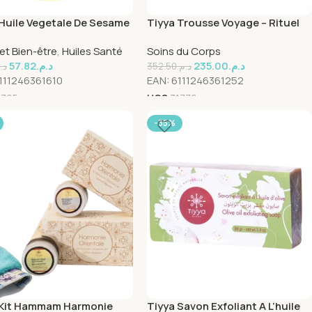
 Huile Vegetale De Sesame
Tiyya Trousse Voyage – Rituel
Hammam
et Bien-être
,
Huiles Santé
Soins du Corps
57.82
د.م.
235.00
د.م.
د.
352.50
د.م.
111246361610
EAN:
6111246361252
1765
UGS
31776
-35%
 Kit Hammam Harmonie
Tiyya Savon Exfoliant A L’huile