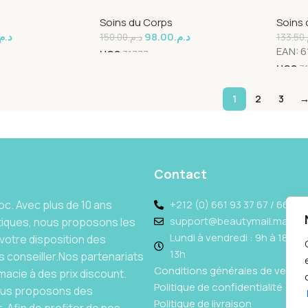
Orient
Soins du Corps
Soins 
د..
98.00
د.م.
150.00
د.م.
133.50
EAN:
6
UGS
31777
UGS
3
1
2
3
Contact
c. Avec plus de 10 ans
+212 (0) 661 93 37 67 / 662 69
support@beautymall.ma
tiques, nous proposons les
Lundi à vendredi : 9h à 18h - 
votre disposition des
13h
 conseiller.Nos partenariats
Conditions générales de vente
acie à des prix discount.
Politique de confidentialité
Nous proposons des
Politique de livraison