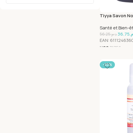
Tiyya Savon No
Santé et Bien-ê
36.75
.م
56.25
د.م.
EAN:
611124636
UGS
31756
-35%