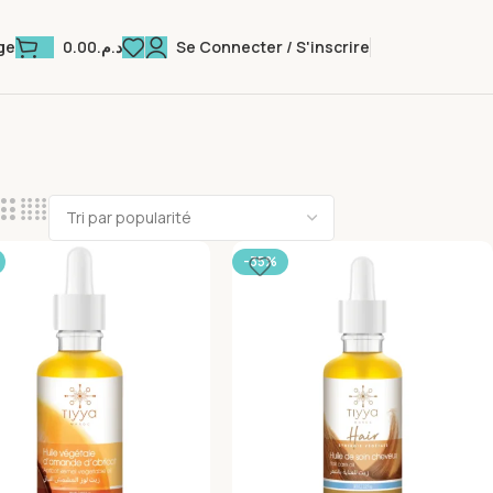
0.00
د.م.
Se Connecter / S'inscrire
ge
-35%