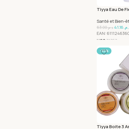
Tiyya Eau De Fl
125ml
Santé et Bien-ê
41.16
د.م
63.00
د.م.
EAN:
611124636
UGS
31757
-35%
Tiyya Boite 3 A