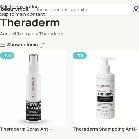
Skip to navigation
Skip to main content
Theraderm
Accueil
Marques
Theraderm
Show column
-33%
-33%
Theraderm Spray Anti-
Theraderm Shampoing Anti-
Cheveux Blancs Greyverse
Gris 400ml