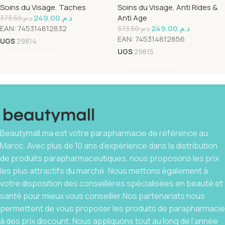
Soins du Visage
,
Taches
Soins du Visage
,
Anti Rides &
Superox-C 50ml
249.00
د.م.
Anti Age
373.50
د.م.
EAN:
745314812832
249.00
د.م.
373.50
د.م.
EAN:
745314812856
UGS
29814
UGS
29815
Ajouter Au Panier
Ajouter Au Panier
Beautymall.ma est votre parapharmacie de référence au
Maroc. Avec plus de 10 ans d’expérience dans la distribution
de produits parapharmaceutiques, nous proposons les prix
les plus attractifs du marché. Nous mettons également à
votre disposition des conseillères spécialisées en beauté et
santé pour mieux vous conseiller.Nos partenariats nous
permettent de vous proposer les produits de parapharmacie
à des prix discount. Nous appliquons tout au long de l’année