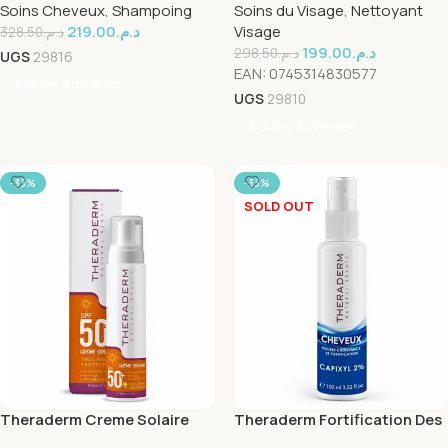
Soins Cheveux
,
Shampoing
Soins du Visage
,
Nettoyant
400ml
219.00
د.م.
Visage
328.50
د.م.
199.00
د.م.
298.50
د.م.
UGS
29816
EAN:
0745314830577
Ajouter Au Panier
UGS
29810
Ajouter Au Panier
-33%
-33%
SOLD OUT
Theraderm Creme Solaire
Theraderm Fortification Des
Spf50+ 50ml
Cheveux Capixyl 2% 100ml