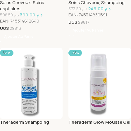
Soins Cheveux
,
Soins
Soins Cheveux
,
Shampoing
125ml
capillaires
249.00
د.م.
373.50
د.م.
399.00
د.م.
EAN:
745314830591
598.50
د.م.
EAN:
745314812849
UGS
29817
UGS
29813
Ajouter Au Panier
Ajouter Au Panier
-33%
-33%
Theraderm Shampoing
Theraderm Glow Mousse Gel
Fortifiant & Anti-Chute
150ml