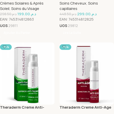
Crèmes Solaires & Après
Soins Cheveux
,
Soins
Soleil
,
Soins du Visage
capillaires
199.00
د.م.
299.00
د.م.
298.50
د.م.
448.50
د.م.
EAN:
745314812863
EAN:
745314812825
UGS
29811
UGS
29812
Ajouter Au Panier
Lire La Suite
-33%
-33%
Theraderm Creme Anti-
Theraderm Creme Anti-Age
Taches Booster Eclat
Skinectura 50ml