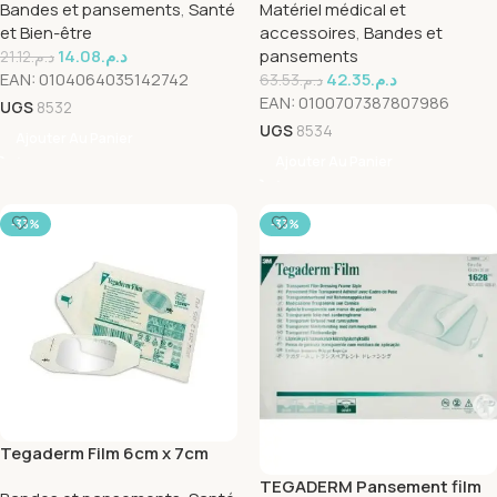
Bandes et pansements
,
Santé
Matériel médical et
et Bien-être
accessoires
,
Bandes et
14.08
د.م.
pansements
21.12
د.م.
EAN:
0104064035142742
42.35
د.م.
63.53
د.م.
EAN:
0100707387807986
UGS
8532
UGS
8534
Ajouter Au Panier
Ajouter Au Panier
-33%
-33%
Tegaderm Film 6cm x 7cm
TEGADERM Pansement film