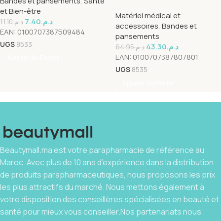
Bandes et pansements
,
Santé
Transparent avec Cadre 15 x
et Bien-être
Matériel médical et
20 cm
7.40
د.م.
11.10
د.م.
accessoires
,
Bandes et
EAN:
0100707387509484
pansements
UGS
8533
43.30
د.م.
64.95
د.م.
EAN:
0100707387807801
Ajouter Au Panier
UGS
8535
Ajouter Au Panier
Beautymall.ma est votre parapharmacie de référence au
Maroc. Avec plus de 10 ans d’expérience dans la distribution
de produits parapharmaceutiques, nous proposons les prix
les plus attractifs du marché. Nous mettons également à
votre disposition des conseillères spécialisées en beauté et
santé pour mieux vous conseiller.Nos partenariats nous